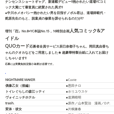
ナンセンスショートギャグ、新連載デビュー!!
抱かれたい道場
YCコミ
ック大賞にて審査員に絶賛された異才!!
●中川ホメオパシー
抱かれたい男を目指すノボル君は、道場師範代・
舵原先生のもと、脱童貞の修業を課せられるのだが!?
人気コミック&ア
増刊「烈」No.8+YC本誌No.15，16特別企画
イドル
QUOカード
応募者全員サービス
辰巳奈都子ちゃん、岡田真由香ち
ゃんのクオカなどをご用意しました★ 超豪華特製台紙に入れてお届け
しちゃいます!!
応募には実費負担(定額小為替)が必要です。
.
NIGHTMARE MAKER
●Cuvie
偶像乙女（後編）
●恩田チロ
トイレぐらしの森江ッティ
●ホリユウスケ
ヴォイニッチホテル
●道満晴明
trash.
●原作／山本賢治 漫画／D.P.
変体・彼女
●片桐兼春