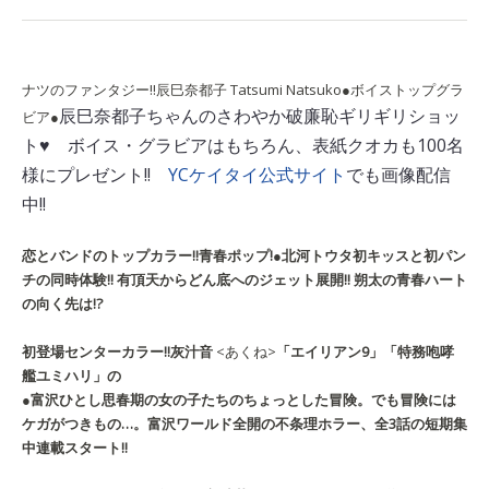
ナツのファンタジー!!
辰巳奈都子
Tatsumi Natsuko
●ボイストップグラ
辰巳奈都子ちゃんのさわやか破廉恥ギリギリショッ
ビア●
ト♥ ボイス・グラビアはもちろん、表紙クオカも100名
様にプレゼント!!
YCケイタイ公式サイト
でも画像配信
中!!
恋とバンドのトップカラー!!
青春ポップ!
●北河トウタ
初キッスと初パン
チの同時体験!! 有頂天からどん底へのジェット展開!! 朔太の青春ハート
の向く先は!?
初登場センターカラー!!
灰汁音
<あくね>
「エイリアン9」「特務咆哮
艦ユミハリ」の
●富沢ひとし
思春期の女の子たちのちょっとした冒険。でも冒険には
ケガがつきもの…。富沢ワールド全開の不条理ホラー、全3話の短期集
中連載スタート!!