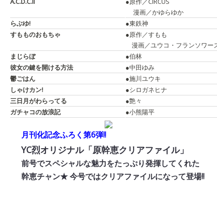
A.C.D.C.II
●原作／CIRCUS
漫画／かゆらゆか
らぶゆ!
●東鉄神
すもものおもちゃ
●原作／すもも
漫画／ユウコ・フランソワー
まじらぼ
●伯林
彼女の鍵を開ける方法
●中田ゆみ
鬱ごはん
●施川ユウキ
しゃけカン!
●シロガネヒナ
三日月がわらってる
●艶々
ガチャコの放浪記
●小熊陽平
月刊化記念ふろく第6弾!!
YC烈オリジナル「原幹恵クリアファイル」
前号でスペシャルな魅力をたっぷり発揮してくれた
幹恵チャン★ 今号ではクリアファイルになって登場!!