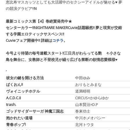
恵比寿マスカッツとしても大活躍中のセクシーアイドルが魅せる♥ 夢
の競演グラビア!!
N
最新コミックス第【4】巻絶賛発売中★
センターカラー!!
NIGHTMARE MAKER
Cuvie
話題騒然!! 夢と現実が交錯
する学園エロティックサスペンス!!
Cuvieフェア開催中!! 詳細は
コチラ
。
今号より待望の毎号連載スタート!!
三日月がわらってる
艶 々
小さな
島を舞台に、女教師と不登校児が繰り広げる禁断の欲情恋愛模様♥
.
彼女の鍵を開ける方法
中田ゆみ
ばくおん!!
おりもとみまな
ヴォイニッチホテル
道満晴明
A.C.D.C.II
CIRCUS×かゆらゆか
trash.
山本賢治×D.P
ゴッドサイダーサーガ
神魔三国志
巻来功士
抱かれたい道場
中川ホメオパシー
青春ポップ!
北河トウタ