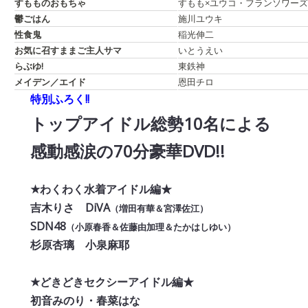
すもものおもちゃ
すもも×ユウコ・フランソワーズ
鬱ごはん
施川ユウキ
性食鬼
稲光伸二
お気に召すままご主人サマ
いとうえい
らぶゆ!
東鉄神
メイデン／エイド
恩田チロ
特別ふろく!!
トップアイドル総勢10名による
感動感涙の70分豪華DVD!!
★わくわく水着アイドル編★
吉木りさ DiVA
（増田有華＆宮澤佐江）
SDN48
（小原春香＆佐藤由加理＆たかはしゆい）
杉原杏璃 小泉麻耶
★どきどきセクシーアイドル編★
初音みのり・春菜はな