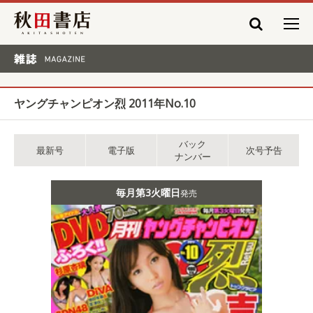
秋田書店
雑誌 MAGAZINE
ヤングチャンピオン烈 2011年No.10
バック
最新号
電子版
次号予告
ナンバー
毎月第3火曜日
発売