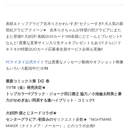
表紙＆トップグラビア
吉木りさ
かわいすぎ! セクシーすぎ!! 大人気の新
世紀グラビアクイーン♥ 吉木りさちゃんが待望の烈グラビアにまた
また登場!!! 大好評! 表紙QUOカード100名様にどど～んとプレゼント!!
なんと! 貴重な直筆サイン入り生チェキプレゼントもあり!! さらに! ド
キドキの特製QUOカード応募者全員サービス企画も実施!!
YCケイタイ公式サイト
では貴重なメッセージ動画やオフショット映像
もいろいろ配信中だヨ!!
N
最新コミックス第【6】巻
11/18（金）発売決定★
トップカラー!!
ブラック・ジョーク
田口雅之
協力／小池倫太郎
美と暴
力がせめぎあい同居する激ハイブリット・コミック!!
大好評! 袋とじヌードコラボ★
センターグラビア♪
初音みのり
リクエスト多数★『NIGHTMARE
MAKER
（ナイトメア・メーカー）
』とのコラボ企画!!