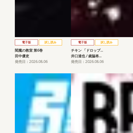
電子版
試し読み
電子版
試し読み
閻魔の教室 第6巻
チキン 「ドロップ…
田中優吏
井口達也 / 歳脇将…
発売日：2026.08.06
発売日：2026.08.06