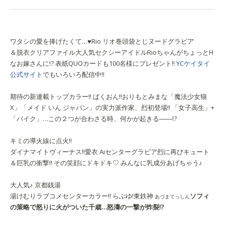
ワタシの愛を捧げたくて…♥
Rio
リオ
巻頭袋とじヌードグラビア
＆脱衣クリアファイル
大人気セクシーアイドルRioちゃんがちょっとH
なお嫁さんに!? 表紙QUOカードも100名様にプレゼント!!
YCケイタイ
公式サイト
でもいろいろ配信中!!
期待の新連載トップカラー!!
ばくおん!!
おりもとみまな
「魔法少女猫
X」「メイド いん ジャパン」の実力派作家、烈初登場!! 「女子高生」+
「バイク」…この２つが合わさる時、何かが起きる――!?
キミの導火線に点火!!
ダイナマイトヴィーナス!!
愛衣
Ai
センターグラビア
烈に再びキュート
＆巨乳の衝撃!! その笑顔にドキドキ♡ みんなに乳成分あげちゃう♪
大人気♪ 京都銭湯
湯けむりラブコメセンターカラー!!
らぶゆ!
東鉄神
ソフィ
あづまてっしん
の策略で怒りに火がついた千歳…怒濤の一撃が炸裂!?