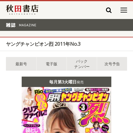
秋田書店
雑誌 MAGAZINE
ヤングチャンピオン烈 2011年No.3
バック
最新号
電子版
次号予告
ナンバー
毎月第3火曜日
発売