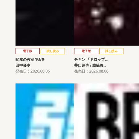
電子版
試し読み
電子版
試し読み
閻魔の教室 第6巻
チキン 「ドロップ…
田中優吏
井口達也 / 歳脇将…
発売日：2026.08.06
発売日：2026.08.06