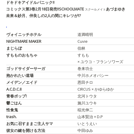
ドキドキアイドルパニック!!
コミックス第3巻2月18日発売!!
SCHOOLMATE
あづまゆき
スクールメイト
未来＆紗月、仲良しの2人の間にキレツが!?
.
ヴォイニッチホテル
道満晴明
NIGHTMARE MAKER
Cuvie
まじらぼ
伯林
すもものおもちゃ
すもも
× ユウコ・フランソワーズ
ゴッドサイダーサーガ
巻来功士
抱かれたい道場
中川ホメオパシー
メイデン／エイド
恩田チロ
A.C.D.C.II
CIRCUS × かゆらゆか
青春ポップ!
北河トウタ
鬱ごはん
施川ユウキ
性食鬼
稲光伸二
trash.
山本賢治 × D.P
お気に召すままご主人サマ
いとうえい
彼女の鍵を開ける方法
中田ゆみ