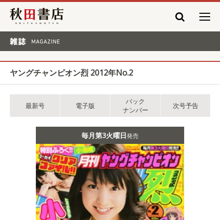
秋田書店
雑誌 MAGAZINE
ヤングチャンピオン烈 2012年No.2
バック
最新号
電子版
次号予告
ナンバー
毎月第3火曜日
発売