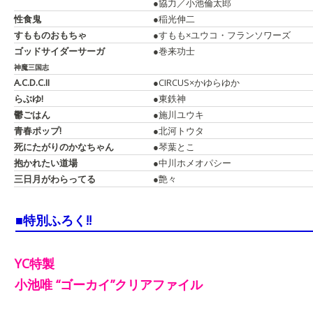
●協力／小池倫太郎
性食鬼
●稲光伸二
すもものおもちゃ
●すもも×ユウコ・フランソワーズ
ゴッドサイダーサーガ
●巻来功士
神魔三国志
A.C.D.C.II
●CIRCUS×かゆらゆか
らぶゆ!
●東鉄神
鬱ごはん
●施川ユウキ
青春ポップ!
●北河トウタ
死にたがりのかなちゃん
●琴葉とこ
抱かれたい道場
●中川ホメオパシー
三日月がわらってる
●艶々
■特別ふろく!!
YC特製
小池唯 “ゴーカイ”クリアファイル