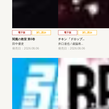
電子版
試し読み
電子版
試し読み
閻魔の教室 第6巻
チキン 「ドロップ…
田中優吏
井口達也 / 歳脇将…
発売日：2026.08.06
発売日：2026.08.06