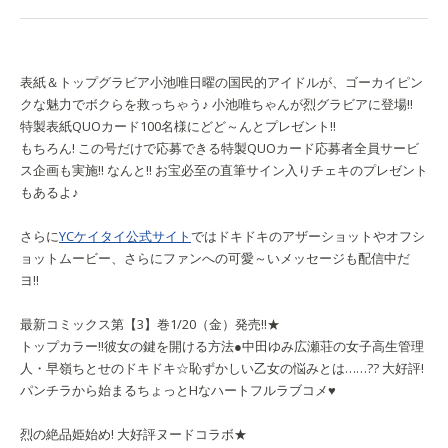
表紙＆トップグラビア
小池唯
日曜の国民的アイドルが、ゴーカイピン
クな魅力でボクらを救っちゃう♪ 小池唯ちゃんが烈グラビアに登場!!
特製表紙QUOカード100名様にどど～んとプレゼント!!
もちろん! この号だけで応募できる特製QUOカード応募者全員サービ
ス企画も実施!! なんと!! お宝必至の直筆サイン入りチェキのプレゼント
もあるよ♪
さらに
YCケイタイ公式サイト
ではドキドキのアザーショットやオフシ
ョットムービー、さらにファンへの可愛～いメッセージも配信中だ
ヨ!!
最新コミックス第【3】巻1/20（金）発売!!★
トップカラー!!
彼女の鍵を開ける方法
●中田ゆみ
広瀬荘の女子高生管理
人・早嶺ちとせのドキドキ☆恥ずかしい乙女の悩みとは……?? 大好評!
パンチラから始まるちょっとHなハートフルラブコメ♥
烈の絶品姫始め! 大好評ヌードコラボ★