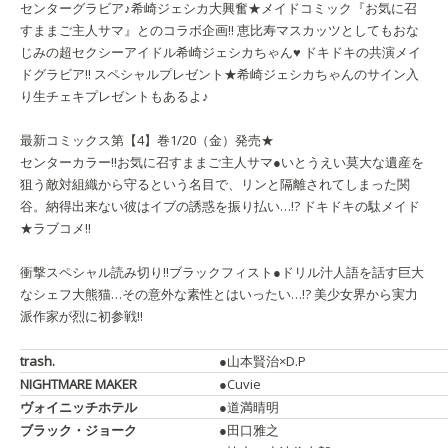
センターグラビア♪
希崎ジェシカ
大興奮★メイドコミック『お気に召
すままご主人サマ』とのコラボ企画!! 恵比寿マスカッツとしてもおな
じみの超セクシーアイドル希崎ジェシカちゃん♥ ドキドキの共演メイ
ドグラビア!! スペシャルプレゼント★希崎ジェシカちゃんのサイン入
り生チェキプレゼントもあるよ♪
最新コミックス第【4】巻1/20（金）発売★
センターカラー!!
お気に召すままご主人サマ
●いとうえい
莫大な遺産を
狙う敵対組織から守るという名目で、リンと隔離されてしまった関
谷。納得出来ない彼はイブの誘惑を振り払い…!? ドキドキの駄メイド
★ラブコメ!!
衝撃スペシャル読み切り!!
ブラックフィスト
●ドリル汁
人語を話す巨大
なシェフ大熊猫…その意外な素性とはいったい…!? 美少女界から実力
派作家が烈に初参戦!!
trash.
●山本賢治×D.P
NIGHTMARE MAKER
●Cuvie
ヴォイニッチホテル
●道満晴明
ブラック・ジョーク
●田口雅之