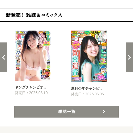
新発売！雑誌&コミックス
ヤングチャンピオ…
チャ
週刊少年チャンピ…
発売日：2026.08.10
発売
発売日：2026.08.06
雑誌一覧