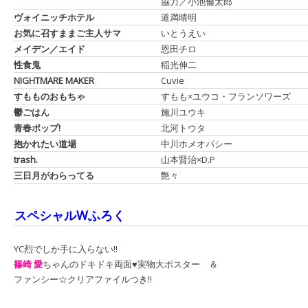
協力／小池倫太郎
ヴォイニッチホテル
道満晴明
お気に召すままご主人サマ
いとうえい
メイデン／エイド
恩田チロ
性食鬼
稲光伸二
NIGHTMARE MAKER
Cuvie
すもものおもちゃ
すもも×ユウコ・フランソワーズ
鬱ごはん
施川ユウキ
青春ポップ!
北河トウタ
抱かれたい道場
中川ホメオパシー
trash.
山本賢治×D.P
三日月がわらってる
艶々
スペシャルWふろく
YC烈でしか手に入らない!!
篠崎 愛
ちゃんのドキドキ両面♥実物大ポスター ＆
ファンシー☆クリアファイルつき!!