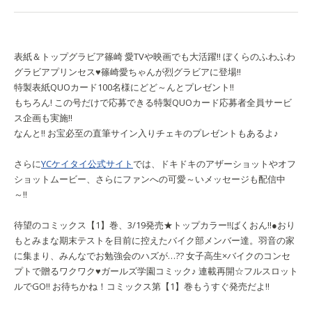
表紙＆トップグラビア
篠崎 愛
TVや映画でも大活躍!! ぼくらのふわふわ
グラビアプリンセス♥篠崎愛ちゃんが烈グラビアに登場!!
特製表紙QUOカード100名様にどど～んとプレゼント!!
もちろん! この号だけで応募できる特製QUOカード応募者全員サービ
ス企画も実施!!
なんと!! お宝必至の直筆サイン入りチェキのプレゼントもあるよ♪
さらに
YCケイタイ公式サイト
では、ドキドキのアザーショットやオフ
ショットムービー、さらにファンへの可愛～いメッセージも配信中
～!!
待望のコミックス【1】巻、3/19発売★トップカラー!!
ばくおん!!
●おり
もとみまな
期末テストを目前に控えたバイク部メンバー達。羽音の家
に集まり、みんなでお勉強会のハズが…?? 女子高生×バイクのコンセ
プトで贈るワクワク♥ガールズ学園コミック♪ 連載再開☆フルスロット
ルでGO!! お待ちかね！コミックス第【1】巻もうすぐ発売だよ!!