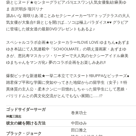
袋とじヌード★センターグラビア♪
S1
(エスワン)
人気女優集結!
麻美ゆ
ま 吉沢明歩 瑠川リナ
源みいな 堀咲りあ 渚ことみ
セクシーメーカー“S1”トップクラスの大人
気女優が大集合!! 袋とじを開けば…ソコは極上パラダイス♥♥ グラビア
に登場した彼女達の最新DVDプレゼントもあるよ♪
スペシャルコラボ企画★センターカラー!!
LOVE LOVE ゆまちん
●あずま
ゆき
本誌にて人気連載中「SCHOOLMATE」の萌え漫画家・あずまゆ
きが、恵比寿マスカッツ・リーダーで大人気のセクシーアイドル麻美
ゆまちゃんをマンガ化♪ 夢のコラボ企画をお楽しみあれ!!
爆裂ビッチな新連載★一挙二本立てでスタート!!
BUPPAなビッチーズ
●
雑君保プ
平和な学園に突如やってきた地獄からの留学生（女子）!! 特
異体質の主人公・柔木クンに一目惚れしちゃった留学生にして悪娘・
バリリドムとの異文化交流がとんでもない展開に……!?
ゴッドサイダーサーガ
巻来功士
神魔三国志
彼女の鍵を開ける方法
中田ゆみ
田口雅之
ブラック・ジョーク