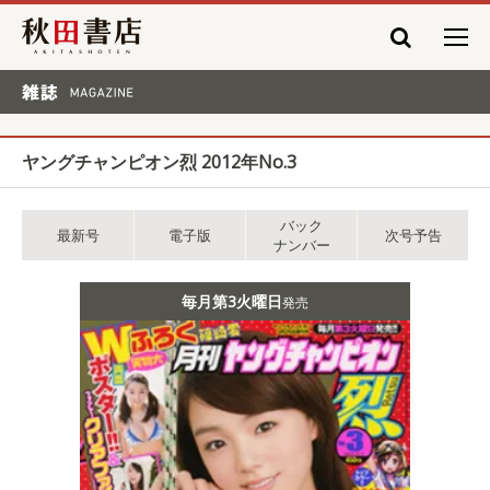
秋田書店
雑誌 MAGAZINE
ヤングチャンピオン烈 2012年No.3
バック
最新号
電子版
次号予告
ナンバー
毎月第3火曜日
発売