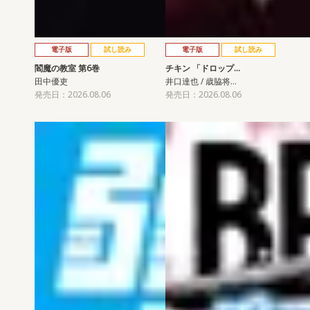
電子版
試し読み
電子版
試し読み
閻魔の教室 第6巻
チキン 「ドロップ…
田中優吏
井口達也 / 歳脇将…
発売日：2026.08.06
発売日：2026.08.06