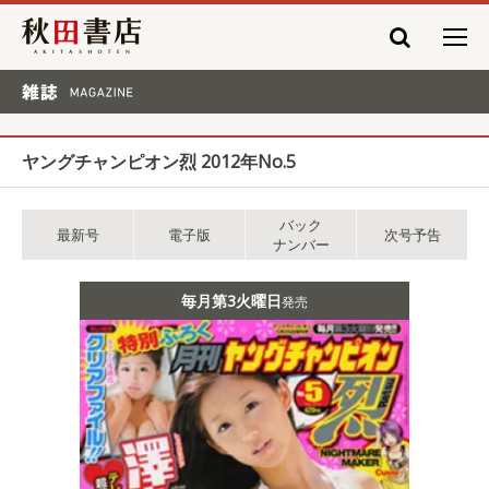
秋田書店
雑誌 MAGAZINE
ヤングチャンピオン烈 2012年No.5
バック
最新号
電子版
次号予告
ナンバー
毎月第3火曜日
発売