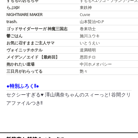
すもものおもちゃ
すもも×ユウコ・フランソワーズ
らぶゆ!
東鉄神
NIGHTMARE MAKER
Cuvie
trash.
山本賢治×D.P
ゴッドサイダーサーガ
神魔三国志
巻来功士
鬱ごはん
施川ユウキ
お気に召すままご主人サマ
いとうえい
ヴォイニッチホテル
道満晴明
メイデン／エイド
【最終回】
恩田チロ
抱かれたい道場
中川ホメオパシー
三日月がわらってる
艶々
●特別ふろく!!●
セクシーすぎる♥ 澤山璃奈ちゃんのスィーっと! 谷間クリ
アファイルつき!!