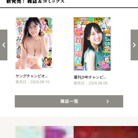
新発売！雑誌&コミックス
ヤングチャンピオ…
チャ
週刊少年チャンピ…
発売日：2026.08.10
発売
発売日：2026.08.06
雑誌一覧