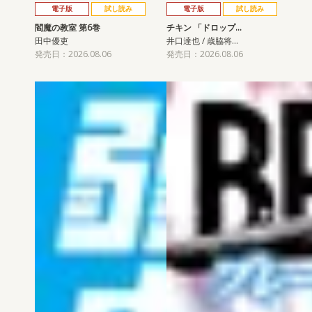
電子版
試し読み
電子版
試し読み
閻魔の教室 第6巻
チキン 「ドロップ…
田中優吏
井口達也 / 歳脇将…
発売日：2026.08.06
発売日：2026.08.06