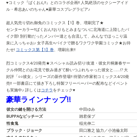
♥コミック『ばくおん!!』とのコラボ企画!! 人気絶頂のセクシーアイド
ル・希志あいのちゃん♥豪華コスプレグラビア♪
超人気売り切れ御免のコミックス【1】巻、増刷完了★
センターカラー!!
ばくおん!!
おりもとみまな
ついに北海道に上陸したバ
イク部! 別行動だったメンバー達とも合流して、みんなでほっこり温
泉に入っちゃお♪ 女子高生×バイクで贈るワクワク学園コミック★お待
たせ!
コミックス第【1】巻
、増刷出来!!
烈コミックス4/20発売★スペシャル読み切り!
友達・彼女
片桐兼春
サー
クル仲間とのお花見で飲み過ぎて酔いつぶれちゃった彼女と……!? 大
好評「○○彼女」シリーズの新作登場!! 待望の作家初コミックス4/20発
売!! 一部書店にて描き下ろし特製フリーペーパーの配布などイベント
も実施中♪ 詳しくは
コチラ
をチェック♥
豪華ラインナップ!!
彼女の鍵を開ける方法
中田ゆみ
BUPPAなビッチーズ
雑君保プ
性食鬼
稲光伸二
ブラック・ジョーク
田口雅之
協力／小池倫太郎