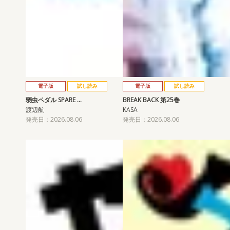
電子版
試し読み
電子版
試し読み
弱虫ペダル SPARE …
BREAK BACK 第25巻
渡辺航
KASA
発売日：2026.08.06
発売日：2026.08.06