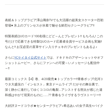
表紙＆トップグラビア
澤山璃奈
TVでも大活躍の超美女スケーター烈初
登場♥ 氷上のプリンセスが水着で魅せる鮮烈セクシーグラビア!!
特製表紙QUOカード100名様にどど～んとプレゼント!! もちろん! この
号だけで応募できる特製QUOカード応募者全員サービス企画も実施!!
なんと!! お宝必至の直筆サイン入りチェキのプレゼントもあるよ♪
さらに
YCケイタイ公式サイト
では、ドキドキのアザーショットやオフ
ショットムービー、さらにファンへの可愛～いメッセージも配信中
～!!
最新コミックス【4】巻、4/20発売★トップカラー!!
青春ポップ!
北河ト
ウタ
大盛況の「インセスト」東京ドームライブ! だがその舞台裏で、
深く静かに進行してゆくココロの亀裂…アシストする朔太が感じた違
和感はやがて現実のものに……?? 青春をライヴするラヴストーリー!!
大好評ヌードコラボ★センターグラビア♪
希志あいの
女子高生×バイク