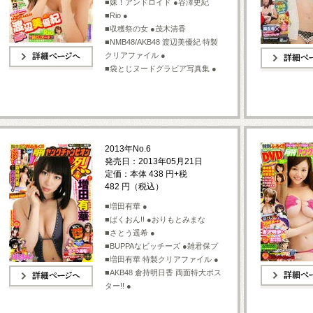
■妹！アンドロイド ●谷澤史紀
■Rio ●
■収穫祭の女 ●茂木清香
■NMB48/AKB48 渡辺美優紀 特製
クリアファイル ●
■袋とじヌードグラビア写真集 ●
詳細ページへ
詳細ページへ
2013年No.6
発売日：2013年05月21日
定価：本体 438 円+税
482 円（税込）
■増田有華 ●
■ばくおん!! ●おりもとみまな
■さとう遥希 ●
■BUPPAなビッチーズ ●雑君保プ
■増田有華 特製クリアファイル ●
■AKB48 倉持明日香 両面特大ポス
ター!! ●
詳細ページへ
詳細ページへ