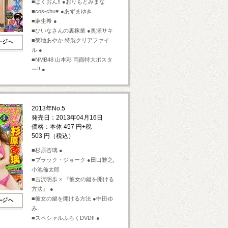
■ばくおん!! ●おりもとみまな
■cos-chu♥ ●あずまゆき
■麻生希 ●
■ひいなさんの裏稼業 ●奥瀬サキ
■菊地あやか 特製クリアファイ
ル ●
■NMB48 山本彩 両面特大ポスタ
ー!! ●
2013年No.5
発売日：2013年04月16日
価格：本体 457 円+税
503 円（税込）
■杉原杏璃 ●
■ブラック・ジョーク ●田口雅之,
小池倫太郎
■吉沢明歩 × 『彼女の鍵を開ける
方法』 ●
■彼女の鍵を開ける方法 ●中田ゆ
み
■スペシャルふろくDVD!! ●