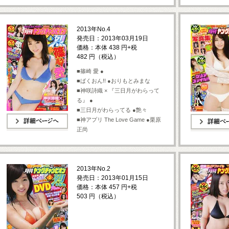
2013年No.4
発売日：2013年03月19日
価格：本体 438 円+税
482 円（税込）
■篠崎 愛 ●
■ばくおん!! ●おりもとみまな
■神咲詩織 × 『三日月がわらって
る』 ●
■三日月がわらってる ●艶々
■神アプリ The Love Game ●栗原
正尚
詳細ページへ
詳細ページへ
2013年No.2
発売日：2013年01月15日
価格：本体 457 円+税
503 円（税込）