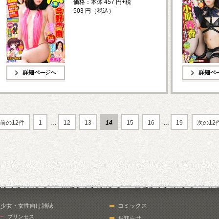
価格：本体 457 円+税
503 円（税込）
詳細ページへ
詳細ページへ
前の12件
1
…
12
13
14
15
16
…
19
次の12
少女・女性向け雑誌
コミックス
プリンセス
お知らせ