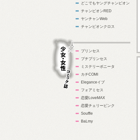
どこでもヤングチャンピオン
チャンピオンRED
ヤンチャンWeb
チャンピオンクロス
プリンセス
プチプリンセス
ミステリーボニータ
カチCOMI
Eleganceイブ
フォアミセス
少女・女性コ
恋愛LoveMAX
ミック誌
恋愛チェリーピンク
Souffle
BaLmy