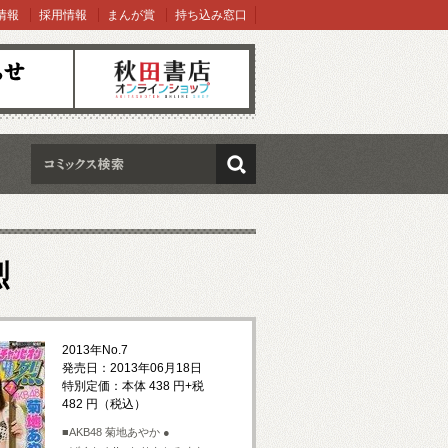
情報
採用情報
まんが賞
持ち込み窓口
オンラインショップ
検索
烈
2013年No.7
発売日：2013年06月18日
特別定価：本体 438 円+税
482 円（税込）
■AKB48 菊地あやか ●