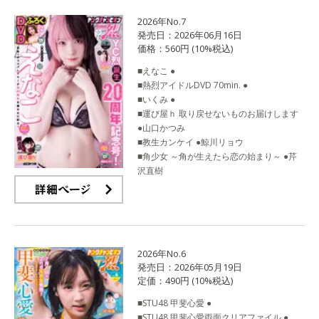
2026年No.7
発売日：2026年06月16日
価格：560円 (10%税込)
■えなこ ●
■熱烈アイドルDVD 70min. ●
■いくみ ●
■運び屋ｈ 取り戻せないものお届けします
●山口かつみ
■教生カンケイ ●鯨川リョウ
■角少女 ～角が生えたら恋の始まり～ ●芹
沢直樹
詳細ページ
2026年No.6
発売日：2026年05月19日
定価：490円 (10%税込)
■STU48 甲斐心愛 ●
■STU48 甲斐心愛両面クリアファイル ●