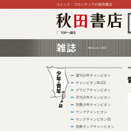
コミック・フロンティアの秋田書店
秋田書店
TOPへ戻る
雑誌
週刊少年チャンピオン
チャンピオンBUZZ
グラビアチャンピオン
月刊少年チャンピオン
別冊少年チャンピオン
少年・青年コ
ヤングチャンピオン
ミック誌
ヤングチャンピオン烈
別冊ヤングチャンピオン