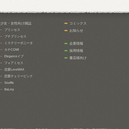
少女・女性向け雑誌
コミックス
プリンセス
お知らせ
プチプリンセス
ミステリーボニータ
企業情報
カチCOMI
採用情報
Eleganceイブ
書店様向け
フォアミセス
恋愛LoveMAX
恋愛チェリーピンク
Souffle
BaLmy