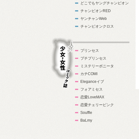
どこでもヤングチャンピオン
チャンピオンRED
ヤンチャンWeb
チャンピオンクロス
プリンセス
プチプリンセス
ミステリーボニータ
カチCOMI
Eleganceイブ
フォアミセス
少女・女性コ
恋愛LoveMAX
ミック誌
恋愛チェリーピンク
Souffle
BaLmy