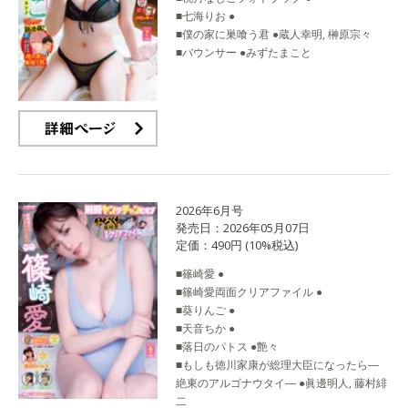
■七海りお ●
■僕の家に巣喰う君 ●蔵人幸明, 榊原宗々
■バウンサー ●みずたまこと
詳細ページ
2026年6月号
発売日：2026年05月07日
定価：490円 (10%税込)
■篠崎愛 ●
■篠崎愛両面クリアファイル ●
■葵りんご ●
■天音ちか ●
■落日のパトス ●艶々
■もしも徳川家康が総理大臣になったら―
絶東のアルゴナウタイ― ●眞邊明人, 藤村緋
二