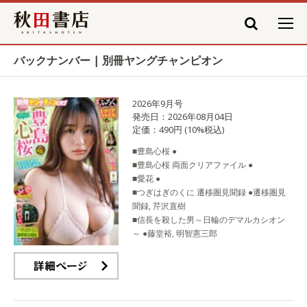
秋田書店
バックナンバー | 別冊ヤングチャンピオン
2026年9月号
発売日：2026年08月04日
定価：490円 (10%税込)
■豊島心桜 ●
■豊島心桜 両面クリアファイル ●
■愛花 ●
■つぎはぎのくに 遷移圏見聞録 ●遷移圏見
聞録, 芹沢直樹
■信長を殺した男～日輪のデマルカシオン
～ ●藤堂裕, 明智憲三郎
詳細ページ