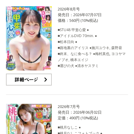
2026年8月号
発売日：2026年07月07日
価格：560円 (10%税込)
■STU48 甲斐心愛 ●
■アイドルDVD 70min. ●
■松本日向 ●
■路地裏のアイリス ●施川ユウキ, 森野昼
■終末、なに食べる？ ●梅村真也, ヨコヤマ
ノブオ, 橋本エイジ
■運びの犬 ●清水ヤスヲミ
詳細ページ
2026年7月号
発売日：2026年06月02日
定価：490円 (10%税込)
■桃月なしこ ●
■桃月なしこフォトブック ●