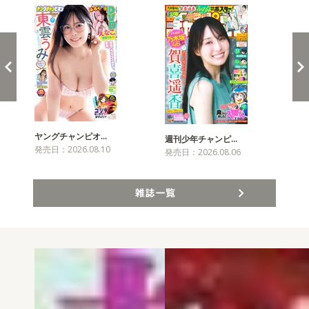
ヤングチャンピオ…
チャ
週刊少年チャンピ…
発売日：2026.08.10
発売
発売日：2026.08.06
雑誌一覧