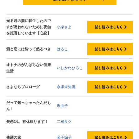
試し読みはこちら
光る君の妻に転生したので
すが呪われないために夜伽
小糸さよ
を拒否しています【心恋】
酒と恋には酔って然るべき
はるこ
オトナのがんばらない健康
いしかわひろこ
生活
さよならプロローグ
永塚未知流
だって知っちゃったんだも
近由子
ん！
失恋OL、有休取ります！
二桜サク
修羅の家
金子節子