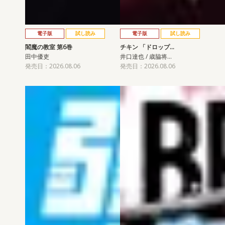
電子版
試し読み
電子版
試し読み
閻魔の教室 第6巻
チキン 「ドロップ…
田中優吏
井口達也 / 歳脇将…
発売日：2026.08.06
発売日：2026.08.06