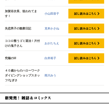
加賀谷次長、狙われてま
小山田容子
す！
失恋男子の観察日記
克本かさね
ココロ整うゴミ退治！片付
おがたちえ
けの鬼子さん
究極のM
白井裕子
４０歳からのハローワーク
ダイビングショップスタッ
雨川みう
フ/なぎさ
新発売！雑誌&コミックス