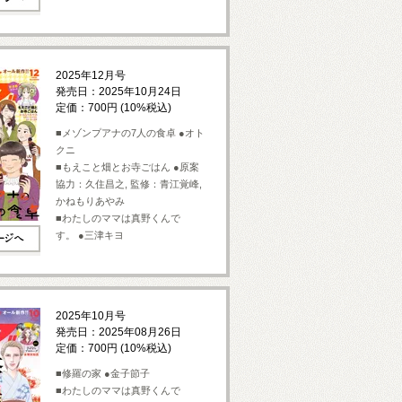
2025年12月号
発売日：2025年10月24日
定価：700円 (10%税込)
■メゾンプアナの7人の食卓 ●オト
クニ
■もえこと畑とお寺ごはん ●原案
協力：久住昌之, 監修：青江覚峰,
かねもりあやみ
■わたしのママは真野くんで
す。 ●三津キヨ
2025年10月号
発売日：2025年08月26日
定価：700円 (10%税込)
■修羅の家 ●金子節子
■わたしのママは真野くんで