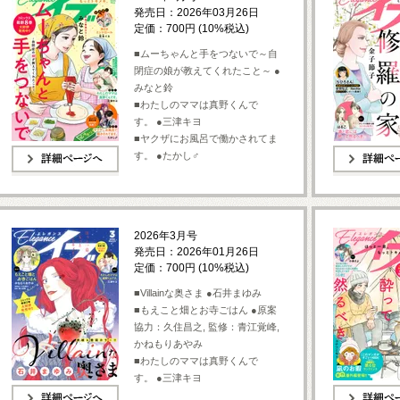
発売日：2026年03月26日
定価：700円 (10%税込)
■ムーちゃんと手をつないで～自
閉症の娘が教えてくれたこと～ ●
みなと鈴
■わたしのママは真野くんで
す。 ●三津キヨ
■ヤクザにお風呂で働かされてま
す。 ●たかし♂
詳細ページへ
詳細ページへ
2026年3月号
発売日：2026年01月26日
定価：700円 (10%税込)
■Villainな奥さま ●石井まゆみ
■もえこと畑とお寺ごはん ●原案
協力：久住昌之, 監修：青江覚峰,
かねもりあやみ
■わたしのママは真野くんで
す。 ●三津キヨ