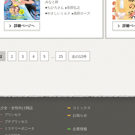
みなと鈴
■ちひろさん ●安田弘之
■やさしいミルク ●高田ローズ
詳細ページへ
詳細ページへ
1
2
3
4
5
…
25
次の12件
少女・女性向け雑誌
コミックス
プリンセス
お知らせ
プチプリンセス
ミステリーボニータ
企業情報