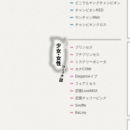
どこでもヤングチャンピオン
チャンピオンRED
ヤンチャンWeb
チャンピオンクロス
プリンセス
プチプリンセス
ミステリーボニータ
カチCOMI
Eleganceイブ
フォアミセス
少女・女性コ
恋愛LoveMAX
ミック誌
恋愛チェリーピンク
Souffle
BaLmy