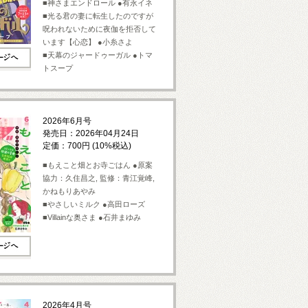
■神さまエンドロール ●有永イネ
■光る君の妻に転生したのですが
呪われないために夜伽を拒否して
います【心恋】 ●小糸さよ
■天幕のジャードゥーガル ●トマ
トスープ
2026年6月号
発売日：2026年04月24日
定価：700円 (10%税込)
■もえこと畑とお寺ごはん ●原案
協力：久住昌之, 監修：青江覚峰,
かねもりあやみ
■やさしいミルク ●高田ローズ
■Villainな奥さま ●石井まゆみ
2026年4月号