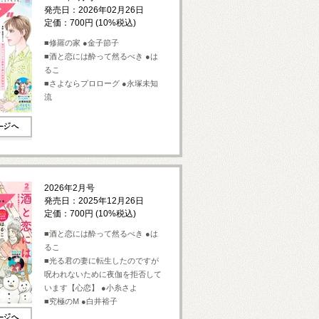
発売日：2026年02月26日
定価：700円 (10%税込)
■修羅の家 ●金子節子
■酒と恋には酔って然るべき ●は
るこ
■さよならプロローグ ●永塚未知
流
2026年2月号
発売日：2025年12月26日
定価：700円 (10%税込)
■酒と恋には酔って然るべき ●は
るこ
■光る君の妻に転生したのですが
呪われないために夜伽を拒否して
います【心恋】 ●小糸さよ
■究極のM ●白井裕子