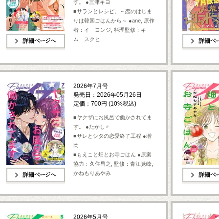
す。 ●三津キヨ
■サランとレシピ。～恋のはじま
りは韓国ごはんから～ ●ane, 原作
者：イ ヨンジ, 料理監修：キ
ム スクヒ
詳細ページへ
詳細ページへ
2026年7月号
発売日：2026年05月26日
定価：700円 (10%税込)
■ヤクザにお風呂で働かされてま
す。 ●たかし♂
■サレとシタの恋愛終了工程 ●増
岡
■もえこと畑とお寺ごはん ●原案
協力：久住昌之, 監修：青江覚峰,
かねもりあやみ
詳細ページへ
詳細ページへ
2026年5月号