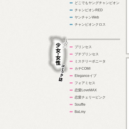
どこでもヤングチャンピオン
チャンピオンRED
ヤンチャンWeb
チャンピオンクロス
プリンセス
プチプリンセス
ミステリーボニータ
カチCOMI
Eleganceイブ
フォアミセス
少女・女性コ
恋愛LoveMAX
ミック誌
恋愛チェリーピンク
Souffle
BaLmy