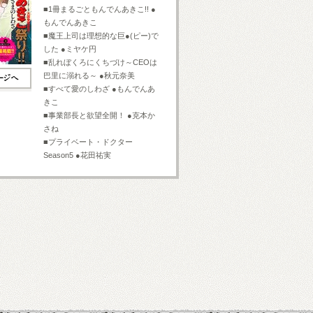
■1冊まるごともんでんあきこ!! ●
もんでんあきこ
■魔王上司は理想的な巨●(ピー)で
した ●ミヤケ円
■乱れぼくろにくちづけ～CEOは
巴里に溺れる～ ●秋元奈美
■すべて愛のしわざ ●もんでんあ
きこ
■事業部長と欲望全開！ ●克本か
さね
■プライベート・ドクター
Season5 ●花田祐実