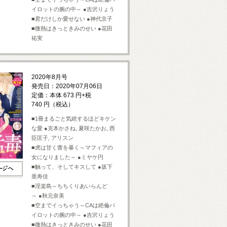
イロットの腕の中～ ●吉沢りょう
■君だけしか愛せない ●神代京子
■微熱はきっときみのせい ●花田
祐実
2020年8月号
発売日：2020年07月06日
定価：本体 673 円+税
740 円（税込）
■1冊まるごと気絶するほどキケン
な愛 ●克本かさね, 夏咲たかお, 西
臣匡子, アリスン
■虎は甘く蕾を暴く～マフィアの
女になりました～ ●ミヤケ円
■触って、そしてキスして ●坂下
亜寿佳
■淫楽島～ちちくりあいらんど
～ ●秋元奈美
■空までイっちゃう～CAは絶倫パ
イロットの腕の中～ ●吉沢りょう
■微熱はきっときみのせい ●花田