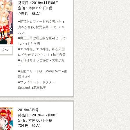
発売日：2019年11月06日
定価：本体 673 円+税
740 円（税込）
■絶頂トロフィーを抱く男たち ●
克本かさね, 秋元奈美, チカ, アリ
スン
■魔王上司は理想的な巨●(ピー)で
した ●ミヤケ円
■エロ神様、エロ神様、私を天国
にイかせてください！ ●秋元奈美
■それはちょっと秘密 ●大倉かお
り
■官能エリート様、Marry Me? ●吉
沢りょう
■プライベート・ドクター
Season6 ●花田祐実
2019年8月号
発売日：2019年07月08日
定価：本体 667 円+税
734 円（税込）