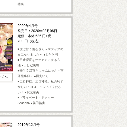
祐実
2020年4月号
発売日：2020年03月06日
定価：本体 636 円+税
700 円（税込）
■虎は甘く蕾を暴く～マフィアの
女になりました～ ●ミヤケ円
■日辻課長をオオカミにする方
法 ●よしだ斑鳩
■転生!? 武官とにゃんにゃん～宮
廷艶事録～ ●田丸いく
■エロ神様、エロ神様、私の恥ず
かしいトコロ、イジってくださ
い！ ●秋元奈美
■プライベート・ドクター
Season6 ●花田祐実
2019年12月号