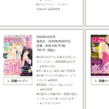
■プライベート・ドクター
Season7 ●花田祐実
2020年10月号
発売日：2020年09月07日
定価：本体 636 円+税
700 円（税込）
■社長のおやつには私をお召し上
がりください～賞味期限は3か月
～ ●克本かさね
■手に負えない彼女 ●坂下亜寿佳
■仕事でドロドロな私がベッドで
トロトロ ●稲美杉
■淫楽島～ちちくりあいらんど
詳細ページへ
詳細ページへ
～ ●秋元奈美
■社畜OLと淫魔CEO～残業の後は
インキュバスに食べられてます！
～ ●ミナモトカズキ