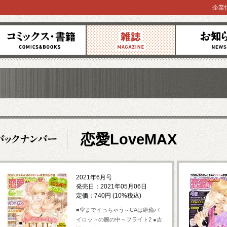
企業
コミックス
雑誌
お知らせ
恋愛LoveMAX
2021年6月号
発売日：2021年05月06日
定価：740円 (10%税込)
■空までイっちゃう～CAは絶倫パ
イロットの腕の中～フライト2 ●吉