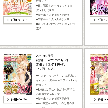
沢りょう
■日辻課長をオオカミにする方
法 ●よしだ斑鳩
■朝が来るまで ●坂下亜寿佳
■婚家の未亡人 ●大倉かおり
■愛してはいけない男の罠 ●神代
詳細ページへ
詳細ページへ
京子
2021年2月号
発売日：2021年01月06日
定価：本体 673 円+税
740 円（税込）
■空までイっちゃう～CAは絶倫パ
イロットの腕の中～フライト2 ●吉
沢りょう
■社長にご奉仕するだけの簡単な
お仕事です ●秋元奈美
■朝が来るまで ●坂下亜寿佳
■24H食堂～美味しいのは君の肌
詳細ページへ
詳細ページへ
～ ●アリスン