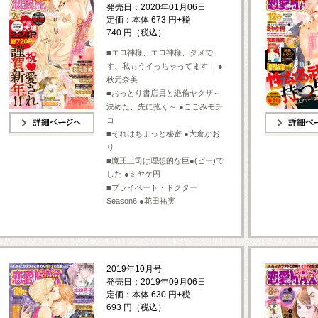
発売日：2020年01月06日
定価：本体 673 円+税
740 円（税込）
■エロ神様、エロ神様、ダメで
す、私もうイっちゃってます！ ●
秋元奈美
■おっとり書店員と絶倫ヤクザ～
決めた、先に抱く～ ●こごみモチ
コ
■それはちょっと秘密 ●大倉かお
詳細ページへ
詳細ページへ
り
■魔王上司は理想的な巨●(ピー)で
した ●ミヤケ円
■プライベート・ドクター
Season6 ●花田祐実
2019年10月号
発売日：2019年09月06日
定価：本体 630 円+税
693 円（税込）