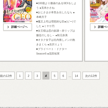
■100億より価値のあるSEXをしよ
う ●克本かさね
■おじさまが本気を出したなら ●
本崎月子
■魔王上司は理想的な巨●(ピー)で
した ●ミヤケ円
■女王様は恋の奴隷～赤リップは
詳細ページへ
詳細ページへ
服従のしるし～ ●秋元奈美
■オタク女子は社内推しメンの抱
きまくら ●吉沢りょう
■プライベート・ドクター
Season5 ●花田祐実
前の12件
1
2
3
4
5
6
…
14
次の12件