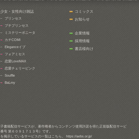
少女・女性向け雑誌
コミックス
プリンセス
お知らせ
プチプリンセス
ミステリーボニータ
企業情報
カチCOMI
採用情報
Eleganceイブ
書店様向け
フォアミセス
恋愛LoveMAX
恋愛チェリーピンク
Souffle
BaLmy
電子書籍配信サービスが、著作権者からコンテンツ使用許諾を得た正規版配信サービ
番号 第６０９１７１３号）です。
クを掲示しているサービスの一覧はこちら。
https://aebs.or.jp/