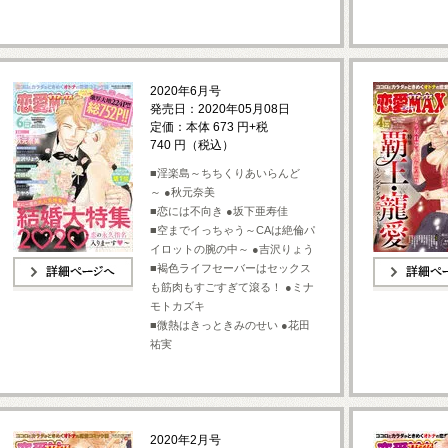
2020年6月号
発売日：2020年05月08日
定価：本体 673 円+税
740 円（税込）
■淫楽島～ちちくりあいらんど
～ ●秋元奈美
■恋には不向き ●坂下亜寿佳
■空までイっちゃう～CAは絶倫パ
イロットの腕の中～ ●吉沢りょう
■褐色ライフセーバーはセックス
も筋肉もすごすぎて滾る！ ●ミナ
詳細ページへ
詳細ページへ
モトカズキ
■微熱はきっときみのせい ●花田
祐実
2020年2月号