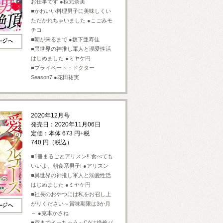
お仕事です ●秋元奈美
■かわいい料理男子に美味しくい
ただかれちゃいました ●こごみモ
チコ
■朝が来るまで ●坂下亜寿佳
■異世界の神推し軍人と溺愛性活
はじめました ●ミヤケ円
■プライベート・ドクター
Season7 ●花田祐実
2020年12月号
発売日：2020年11月06日
定価：本体 673 円+税
740 円（税込）
■1冊まるごとアリスン!! 食べても
いいよ、朝食系男子! ●アリスン
■異世界の神推し軍人と溺愛性活
はじめました ●ミヤケ円
■社長のおやつには私をお召し上
がりください～賞味期限は3か月
～ ●克本かさね
■空までイっちゃう～CAは絶倫パ