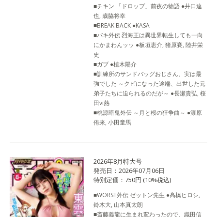
■チキン 「ドロップ」前夜の物語 ●井口達
也, 歳脇将幸
■BREAK BACK ●KASA
■バキ外伝 烈海王は異世界転生しても一向
にかまわんッッ ●板垣恵介, 猪原賽, 陸井栄
史
■ガブ ●植木陽介
■訓練所のサンドバッグおじさん、実は最
強でした ～クビになった途端、出世した元
弟子たちに迫られるのだが～ ●長瀬貴弘, 桜
田vi熱
■桃源暗鬼外伝 ～月と桜の狂争曲～ ●漆原
侑来, 小田童馬
2026年8月特大号
発売日：2026年07月06日
特別定価：750円 (10%税込)
■WORST外伝 ゼットン先生 ●髙橋ヒロシ,
鈴木大, 山本真太朗
■斎藤義龍に生まれ変わったので、織田信