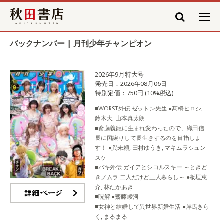
秋田書店
バックナンバー | 月刊少年チャンピオン
2026年9月特大号
発売日：2026年08月06日
特別定価：750円 (10%税込)
■WORST外伝 ゼットン先生 ●髙橋ヒロシ,
鈴木大, 山本真太朗
■斎藤義龍に生まれ変わったので、織田信
長に国譲りして長生きするのを目指しま
す！ ●巽未頼, 田村ゆうき, マキムラシュン
スケ
■バキ外伝 ガイアとシコルスキー ～ときど
きノムラ 二人だけど三人暮らし～ ●板垣恵
介, 林たかあき
■呪解 ●齋藤崚河
詳細ページ
■女神と結婚して異世界新婚生活 ●岸馬きら
く, まるまる