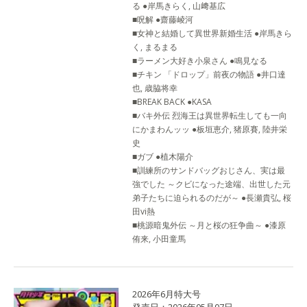
る ●岸馬きらく, 山﨑基広
■呪解 ●齋藤崚河
■女神と結婚して異世界新婚生活 ●岸馬きら
く, まるまる
■ラーメン大好き小泉さん ●鳴見なる
■チキン 「ドロップ」前夜の物語 ●井口達
也, 歳脇将幸
■BREAK BACK ●KASA
■バキ外伝 烈海王は異世界転生しても一向
にかまわんッッ ●板垣恵介, 猪原賽, 陸井栄
史
■ガブ ●植木陽介
■訓練所のサンドバッグおじさん、実は最
強でした ～クビになった途端、出世した元
弟子たちに迫られるのだが～ ●長瀬貴弘, 桜
田vi熱
■桃源暗鬼外伝 ～月と桜の狂争曲～ ●漆原
侑来, 小田童馬
2026年6月特大号