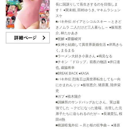
長に国譲りして長生きするのを目指しま
す！ ●巽未頼, 田村ゆうき, マキムラシュン
スケ
■バキ外伝 ガイアとシコルスキー ～ときど
きノムラ 二人だけど三人暮らし～ ●板垣恵
介, 林たかあき
■呪解 ●齋藤崚河
■女神と結婚して異世界新婚生活 ●岸馬きら
詳細ページ
く, まるまる
■ラーメン大好き小泉さん ●鳴見なる
■チキン 「ドロップ」前夜の物語 ●井口達
也, 歳脇将幸
■BREAK BACK ●KASA
■バキ外伝 烈海王は異世界転生しても一向
にかまわんッッ ●板垣恵介, 猪原賽, 陸井栄
史
■ガブ ●植木陽介
■訓練所のサンドバッグおじさん、実は最
強でした ～クビになった途端、出世した元
弟子たちに迫られるのだが～ ●長瀬貴弘, 桜
田vi熱
■桃源暗鬼外伝 ～月と桜の狂争曲～ ●漆原