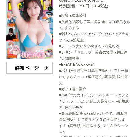
発売日：2026年05月07日
特別定価：750円 (10%税込)
■呪解 ●齋藤崚河
■女神と結婚して異世界新婚生活 ●岸馬きら
く, まるまる
■弱虫ペダル スペアバイク それいけアラキ
タくん ●渡辺航
■ラーメン大好き小泉さん ●鳴見なる
■チキン 「ドロップ」前夜の物語 ●井口達
也, 歳脇将幸
■BREAK BACK ●KASA
■バキ外伝 烈海王は異世界転生しても一向
詳細ページ
にかまわんッッ ●板垣恵介, 猪原賽, 陸井栄
史
■ガブ ●植木陽介
■バキ外伝 ガイアとシコルスキー ～ときど
きノムラ 二人だけど三人暮らし～ ●板垣恵
介, 林たかあき
■斎藤義龍に生まれ変わったので、織田信
長に国譲りして長生きするのを目指しま
す！ ●巽未頼, 田村ゆうき, マキムラシュン
スケ