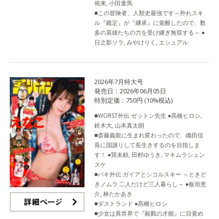
侑来, 小田童馬
■この冒険者、人類史最強です～外れスキ
ル『鑑定』が『継承』に覚醒したので、数
多の英雄たちの力を受け継ぎ無双する～ ●
日之影ソラ, みやけりく, エシュアル
2026年7月特大号
発売日：2026年06月05日
特別定価：750円 (10%税込)
■WORST外伝 ゼットン先生 ●髙橋ヒロシ,
鈴木大, 山本真太朗
■斎藤義龍に生まれ変わったので、織田信
長に国譲りして長生きするのを目指しま
す！ ●巽未頼, 田村ゆうき, マキムラシュン
スケ
■バキ外伝 ガイアとシコルスキー ～ときど
きノムラ 二人だけど三人暮らし～ ●板垣恵
介, 林たかあき
■ダストランド ●髙橋ヒロシ
■少女は異世界で『殺戮の才能』に目覚め
詳細ページ