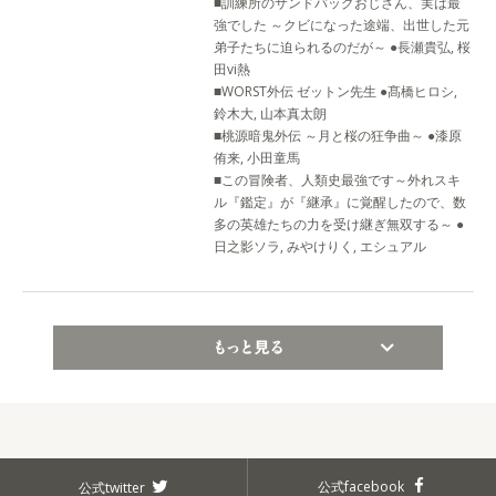
■訓練所のサンドバッグおじさん、実は最
強でした ～クビになった途端、出世した元
弟子たちに迫られるのだが～ ●長瀬貴弘, 桜
田vi熱
■WORST外伝 ゼットン先生 ●髙橋ヒロシ,
鈴木大, 山本真太朗
■桃源暗鬼外伝 ～月と桜の狂争曲～ ●漆原
侑来, 小田童馬
■この冒険者、人類史最強です～外れスキ
ル『鑑定』が『継承』に覚醒したので、数
多の英雄たちの力を受け継ぎ無双する～ ●
日之影ソラ, みやけりく, エシュアル
もっと見る
公式facebook
公式twitter