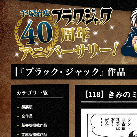
手塚治虫 ブラックジャック 40周年アニバーサリー
「ブラック・ジャック」
【118】きみの
カテゴリ一覧
得票順
全作品
新書版掲載作品
文庫版掲載作品