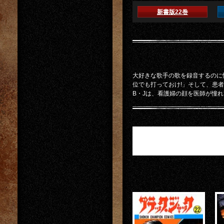
新書版22巻
大好きな歌手の歌を録音するのに
位でも打っておけ!」そして、患
B・Jは、看護婦の顔を医師が憧