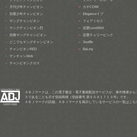
月刊少年チャンピオン
カチCOMI
別冊少年チャンピオン
Eleganceイブ
ヤングチャンピオン
フォアミセス
ヤングチャンピオン烈
恋愛LoveMAX
別冊ヤングチャンピオン
恋愛チェリーピンク
どこでもヤングチャンピオン
Souffle
チャンピオンRED
BaLmy
ヤンチャンWeb
チャンピオンクロス
ＡＢＪマークは、この電子書店・電子書籍配信サービスが、著作権者から
スであることを示す登録商標（登録番号 第６０９１７１３号）です。
ＡＢＪマークの詳細、ＡＢＪマークを掲示しているサービスの一覧はこち