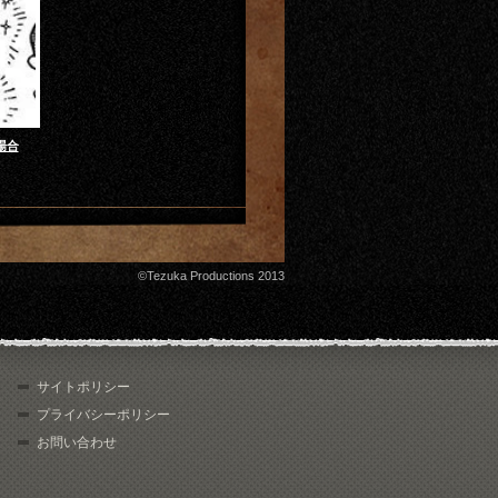
場合
©Tezuka Productions 2013
サイトポリシー
プライバシーポリシー
お問い合わせ