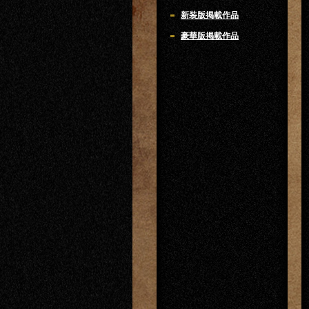
新装版掲載作品
豪華版掲載作品