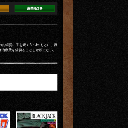
豪華版3巻
のお転婆に手を焼くB・Jのもとに、轢
は治療費を値切ることしか頭にない。
。