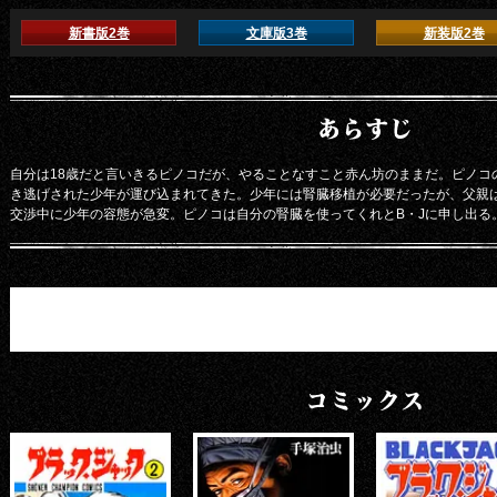
新書版2巻
文庫版3巻
新装版2巻
あらすじ
自分は18歳だと言いきるピノコだが、やることなすこと赤ん坊のままだ。ピノコ
き逃げされた少年が運び込まれてきた。少年には腎臓移植が必要だったが、父親
交渉中に少年の容態が急変。ピノコは自分の腎臓を使ってくれとB・Jに申し出る
コミックス