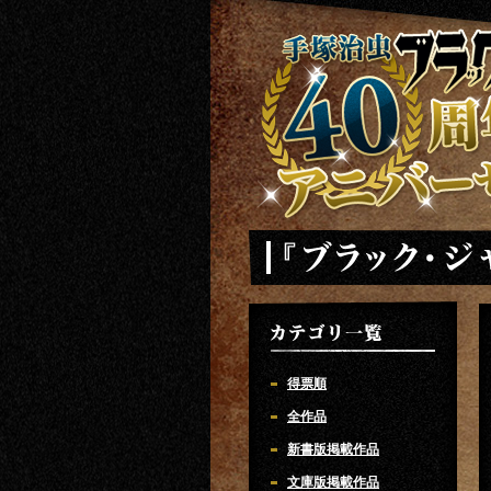
手塚治虫 ブラックジャック 40周年ア
「ブラック・ジャック」
カテゴリ一覧
得票順
全作品
新書版掲載作品
文庫版掲載作品