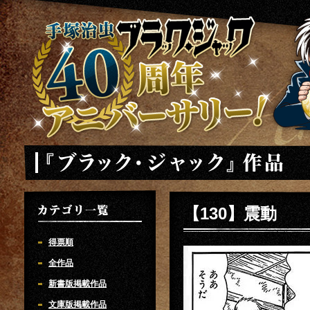
手塚治虫 ブラックジャック 40周年アニバーサリー
「ブラック・ジャック」
【130】震動
カテゴリ一覧
得票順
全作品
新書版掲載作品
文庫版掲載作品