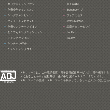
月刊少年チャンピオン
カチCOMI
別冊少年チャンピオン
Eleganceイブ
ヤングチャンピオン
フォアミセス
ヤングチャンピオン烈
恋愛LoveMAX
別冊ヤングチャンピオン
恋愛チェリーピンク
どこでもヤングチャンピオン
Souffle
チャンピオンRED
BaLmy
ヤンチャンWeb
チャンピオンクロス
ＡＢＪマークは、この電子書店・電子書籍配信サービスが、著作権者から
スであることを示す登録商標（登録番号 第６０９１７１３号）です。
ＡＢＪマークの詳細、ＡＢＪマークを掲示しているサービスの一覧はこち