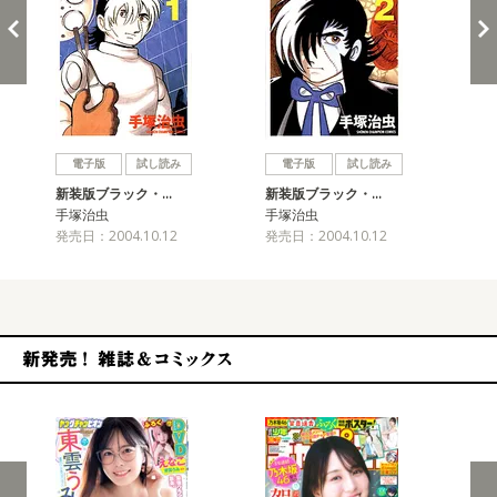
戻る
進む
電子版
試し読み
電子版
試し読み
新装版ブラック・…
新装版ブラック・…
新
手塚治虫
手塚治虫
手
発売日：2004.10.12
発売日：2004.10.12
発売
新発売！雑誌&コミックス