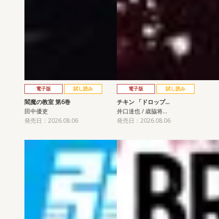
電子版
試し読み
電子版
試し読み
閻魔の教室 第6巻
チキン 「ドロップ…
田中優吏
井口達也 / 歳脇将…
発売日：2026.08.06
発売日：2026.08.06