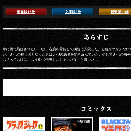
新書版15巻
文庫版3巻
新装版11巻
あらすじ
車に跳ね飛ばされたB・Jは、右腕を骨折して病院に入院した。右腕がつかえない
い。B・Jの担当医となった男はB・Jの悪名を聞き及んでいた。そしてB・Jの右
も切っておけば、もうB・J伝説もおしまいだな」と囁いた--。
コミックス