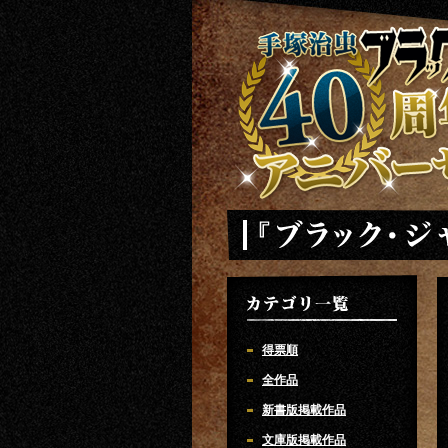
手塚治虫 ブラックジャック 40周年ア
「ブラック・ジャック」
カテゴリ一覧
得票順
全作品
新書版掲載作品
文庫版掲載作品