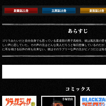
新書版21巻
文庫版16巻
新装版14巻
あらすじ
ゴリラみたいだと自分自身でも思っている柔道部の男子高校生、彼は風呂屋の壁
しい声に恋していた。その声の主はどんな美人だろうと毎日想像しているのだが
に耳を傾ける以外の何も出来ない。彼はそのラブリーな声の主がピノコだとは知
コミックス