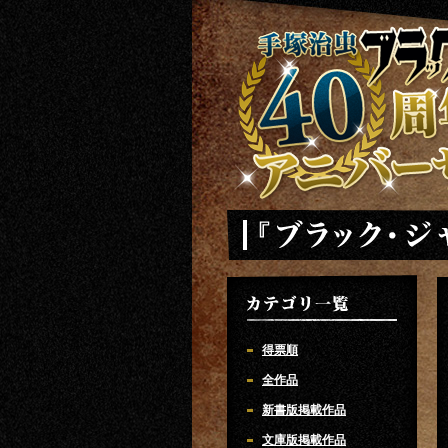
手塚治虫 ブラックジャック 40周年ア
「ブラック・ジャック」
カテゴリ一覧
得票順
全作品
新書版掲載作品
文庫版掲載作品