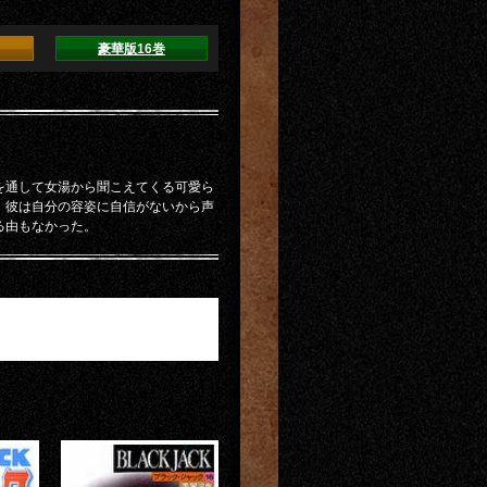
豪華版16巻
を通して女湯から聞こえてくる可愛ら
、彼は自分の容姿に自信がないから声
る由もなかった。