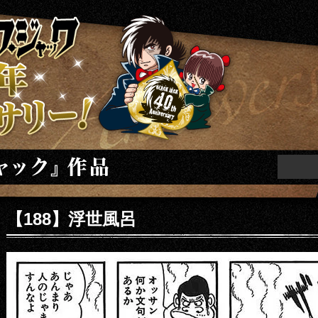
ニバーサリー
【188】浮世風呂