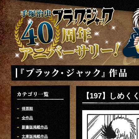
手塚治虫 ブラックジャック 40周年アニバーサリー
「ブラック・ジャック」
【197】しめく
カテゴリ一覧
得票順
全作品
新書版掲載作品
文庫版掲載作品