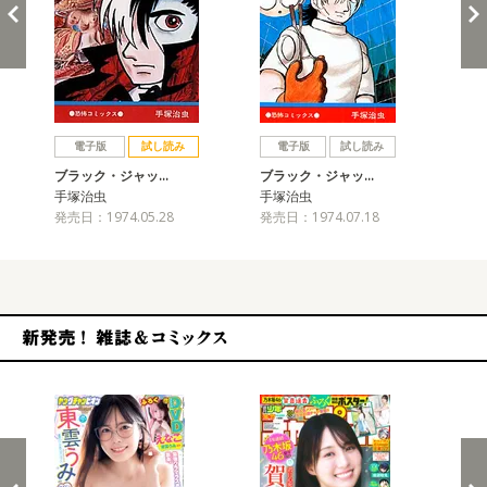
戻る
進む
電子版
試し読み
電子版
試し読み
ブラック・ジャッ…
ブラック・ジャッ…
ブ
手塚治虫
手塚治虫
手
発売日：1974.05.28
発売日：1974.07.18
発売
新発売！雑誌&コミックス