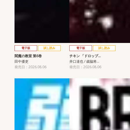
電子版
試し読み
電子版
試し読み
閻魔の教室 第6巻
チキン 「ドロップ…
田中優吏
井口達也 / 歳脇将…
発売日：2026.08.06
発売日：2026.08.06