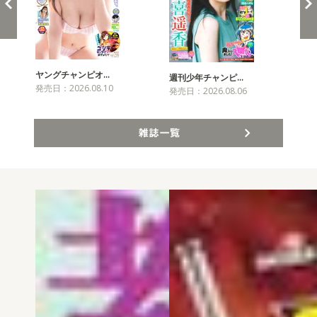
ヤングチャンピオ…
チャ
週刊少年チャンピ…
発売日：2026.08.10
発売
発売日：2026.08.06
雑誌一覧