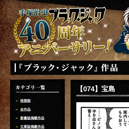
手塚治虫 ブラックジャック 40周年アニバーサリー
「ブラック・ジャック」
【074】宝島
カテゴリ一覧
得票順
全作品
新書版掲載作品
文庫版掲載作品