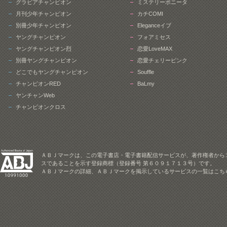
グラビアチャンピオン
ミステリーボニータ
月刊少年チャンピオン
カチCOMI
別冊少年チャンピオン
Eleganceイブ
ヤングチャンピオン
フォアミセス
ヤングチャンピオン烈
恋愛LoveMAX
別冊ヤングチャンピオン
恋愛チェリーピンク
どこでもヤングチャンピオン
Souffle
チャンピオンRED
BaLmy
ヤンチャンWeb
チャンピオンクロス
ＡＢＪマークは、この電子書店・電子書籍配信サービスが、著作権者から
スであることを示す登録商標（登録番号 第６０９１７１３号）です。
ＡＢＪマークの詳細、ＡＢＪマークを掲示しているサービスの一覧はこち