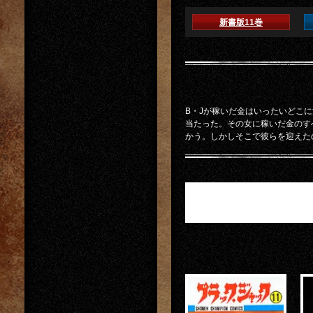
新書版11巻
B・Jが稼いだ金はいったいどこ
当たった。その女に稼いだ金のす
かう。しかしそこで彼らを迎えた