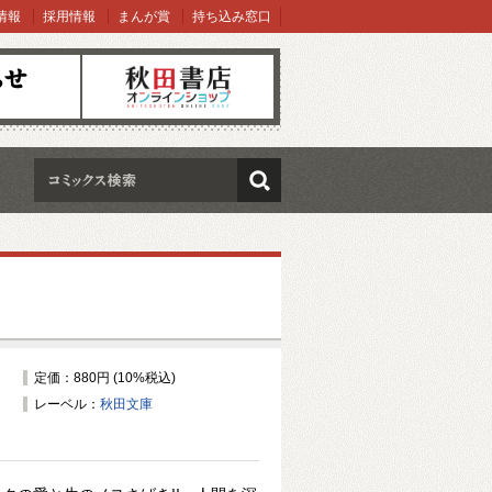
情報
採用情報
まんが賞
持ち込み窓口
オンラインショップ
検索
定価：880円 (10%税込)
レーベル：
秋田文庫