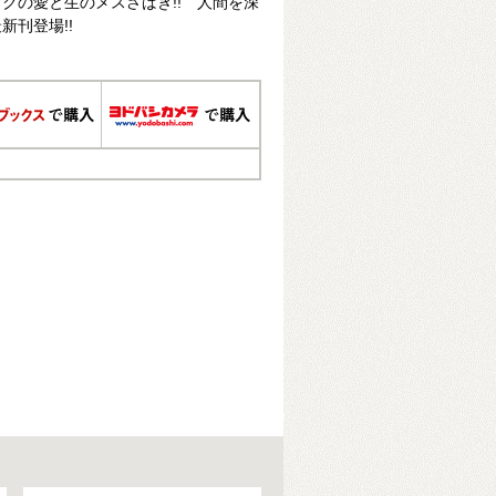
クの愛と生のメスさばき!! 人間を深
新刊登場!!