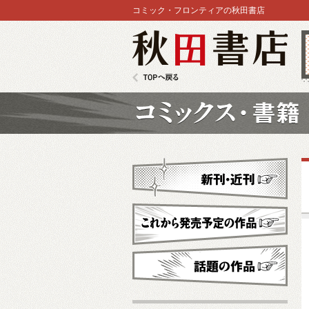
コミック・フロンティアの秋田書店
秋田書店
TOPへ戻る
コミックス
新刊・近刊
これから発売予定
話題の作品