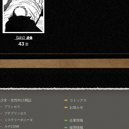
【221】虚像
43
票
少女・女性向け雑誌
コミックス
プリンセス
お知らせ
プチプリンセス
ミステリーボニータ
企業情報
カチCOMI
採用情報