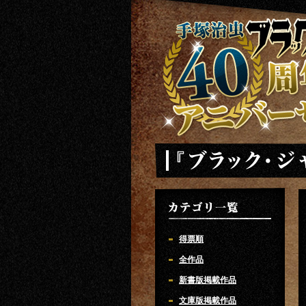
手塚治虫 ブラックジャック 40周年ア
「ブラック・ジャック」作品リス
カテゴリ一覧
得票順
全作品
新書版掲載作品
文庫版掲載作品