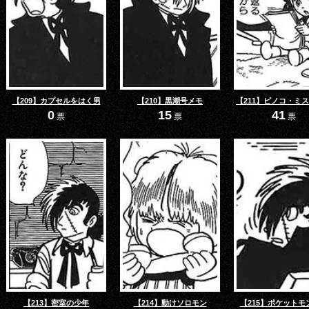
【209】カプセルをはく男
【210】黒潮号メモ
【211】ピノコ・ミ
0
15
41
票
票
票
【213】密室の少年
【214】動けソロモン
【215】ポケットモ