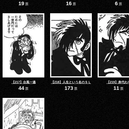
19
16
6
票
票
票
【217】台風一過
【218】人生という名のＳＬ
【219】身代わ
44
173
11
票
票
票