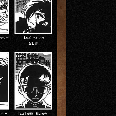
ステリー
【212】もらい水
51
票
ンキー
【216】刻印（指の改作）