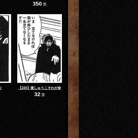
350
票
り
【220】復しゅうこそわが命
32
票