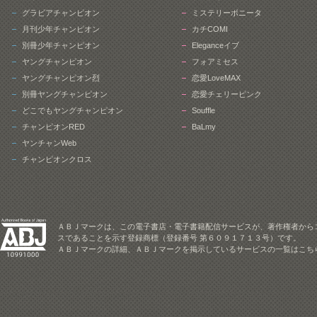
グラビアチャンピオン
ミステリーボニータ
月刊少年チャンピオン
カチCOMI
別冊少年チャンピオン
Eleganceイブ
ヤングチャンピオン
フォアミセス
ヤングチャンピオン烈
恋愛LoveMAX
別冊ヤングチャンピオン
恋愛チェリーピンク
どこでもヤングチャンピオン
Souffle
チャンピオンRED
BaLmy
ヤンチャンWeb
チャンピオンクロス
ＡＢＪマークは、この電子書店・電子書籍配信サービスが、著作権者から
スであることを示す登録商標（登録番号 第６０９１７１３号）です。
ＡＢＪマークの詳細、ＡＢＪマークを掲示しているサービスの一覧はこち