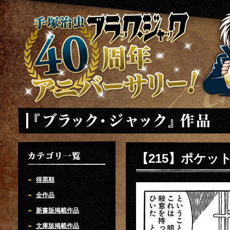
手塚治虫 ブラックジャック 40周年アニバーサリー
「ブラック・ジャック」
【215】ポケッ
カテゴリ一覧
得票順
全作品
新書版掲載作品
文庫版掲載作品