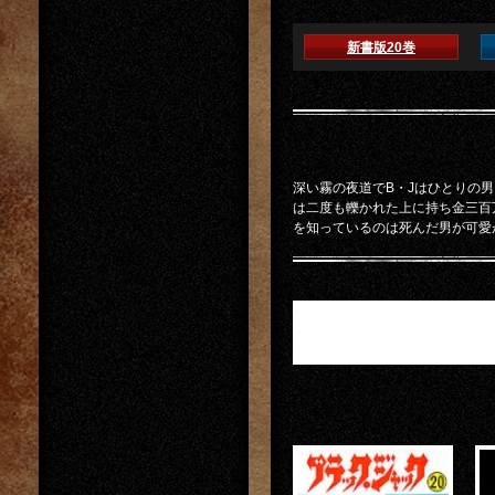
新書版20巻
深い霧の夜道でB・Jはひとりの
は二度も轢かれた上に持ち金三百
を知っているのは死んだ男が可愛