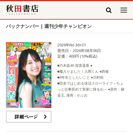
秋田書店
バックナンバー | 週刊少年チャンピオン
2026年No.36+37
発売日：2026年08月06日
定価：400円 (10%税込)
■乃木坂46 賀喜遥香 ●
■魔入りました！入間くん ●西修
■6年生としたいこと ●川村拓
■田舎ではじめる休活スローライフ～ちょ
っと仕事辞めて実家に帰るわ～ ●原作：錬
金王, 漫画：かぶお
詳細ページ