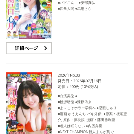
■バドこん！ ●安部真弘
■四角人間 ●馬場さら
詳細ページ
2026年No.33
発売日：2026年07月16日
定価：400円 (10%税込)
■白濱美兎 ●
■桃源暗鬼 ●漆原侑来
■よ～こそホラー学科へ ●忍舐しゅり
■漫画 ゆうえんち-バキ外伝- ●原案：板垣恵
介, 原作：夢枕獏, 漫画：藤田勇利亜
■老人は眠らない ●内股弁慶
■NEXT CHAMPION新人まんが賞で