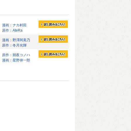
漫画：ナカ村田
原作：AteRa
漫画：野澤阿美乃
原作：冬月光輝
原作：朔夜コノハ
漫画：星野倖一郎