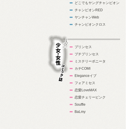
どこでもヤングチャンピオン
チャンピオンRED
ヤンチャンWeb
チャンピオンクロス
プリンセス
プチプリンセス
ミステリーボニータ
カチCOMI
Eleganceイブ
フォアミセス
少女・女性コ
恋愛LoveMAX
ミック誌
恋愛チェリーピンク
Souffle
BaLmy