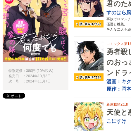
君のた
すのはら
事故でロマンチ
優吾と椎菜。
そんな二人を縛
コミックス第1
勇者殺
のおっ
特別定価：380円 (10%税込)
ンドラ
発売日 ：2024年10月3日
漫画：キ
次 号 ：2024年11月7日
原作：岡
新連載第2話‼
天使と
こにすけ