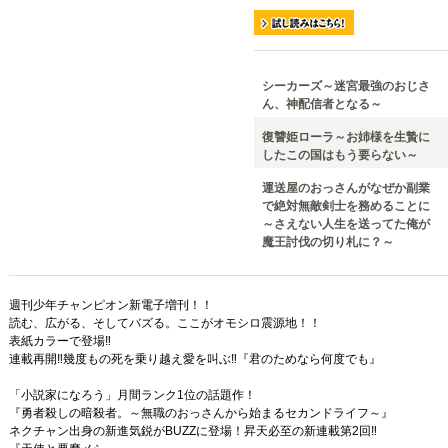
シーカーズ～迷宮最強のおじさ
ん、神配信者となる～
復讐姫ローラ～お姉様を生贄に
したこの国はもう要らない～
運送屋のおっさんがなぜか副業
で絶対無敵剣士を務めることに
～さえない人生を送ってた俺が
魔王討伐の切り札に？～
週刊少年チャンピオン新電子増刊！！
読む、広がる、そしてバズる。ここがオモシロ震源地！！
表紙カラーで登場‼
連載再開‼幾度もの死を乗り越え愛を叫ぶ‼
『君のためなら何度でも』
「小説家になろう」月間ランク1位の話題作！
『勇者殺しの暗殺者。～無職のおっさんから始まるセカンドライフ～』
ネクチャン出身の新進気鋭がBUZZに登場！昇天必至の新連載第2回‼