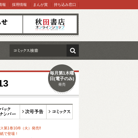
情報
採用情報
まんが賞
持ち込み窓口
オンラインショップ
検索
毎月第1木曜
日(電子のみ)
13
発売
ックナンバー
次号予告
コミックス
第1巻10/8（火）発売‼
紙で登場！