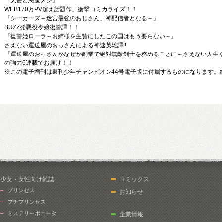
『天使と悪魔メシ』
WEB170万PV超え話題作、衝撃コミカライズ！！
『シーカーズ～迷宮最強のおじさん、神配信者となる～』
BUZZ発悪役令嬢復讐譚！！
『復讐姫ローラ～お姉様を生贄にしたこの国はもう要らない～』
さえない運送屋のおっさんによる神速英雄譚‼
『運送屋のおっさんがなぜか副業で絶対無敵剣士を務めることに～さえない人生
の強力6連載でお届け！！
※この電子増刊は週刊少年チャンピオン44号電子版に付属するものになります。
少女・女性向け雑誌
コミックス
プリンセス
お知らせ
プチプリンセス
ミステリーボニータ
企業情報