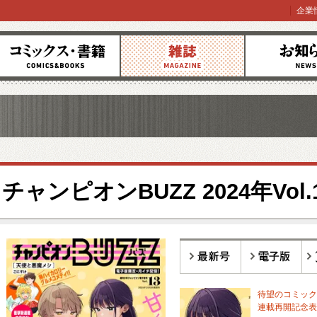
企業
コミックス
雑誌
お知らせ
チャンピオンBUZZ 2024年Vol.
最新号
電子版
バ
待望のコミックス
連載再開記念表