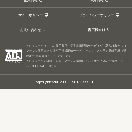
企業情報
採用情報
サイトポリシー
プライバシーポリシー
お問い合わせ
書店様向け
ＡＢＪマークは、この電子書店・電子書籍配信サービスが、著作権者からコ
ンテンツ使用許諾を得た正規版配信サービスであることを示す登録商標（登
録番号 第６０９１７１３号）です。
ＡＢＪマークの詳細、ＡＢＪマークを掲示しているサービスの一覧はこち
ら。
https://aebs.or.jp/
copyright©AKITA PUBLISHING CO.,LTD.