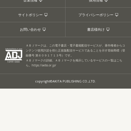
企業情報
採用情報
サイトポリシー
プライバシーポリシー
お問い合わせ
書店様向け
ＡＢＪマークは、この電子書店・電子書籍配信サービスが、著作権者からコ
ンテンツ使用許諾を得た正規版配信サービスであることを示す登録商標（登
録番号 第６０９１７１３号）です。
ＡＢＪマークの詳細、ＡＢＪマークを掲示しているサービスの一覧はこち
ら。
https://aebs.or.jp/
copyright©AKITA PUBLISHING CO.,LTD.