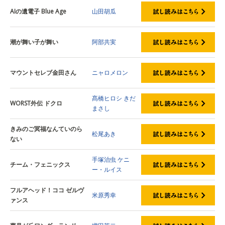
AIの遺電子 Blue Age
山田胡瓜
潮が舞い子が舞い
阿部共実
マウントセレブ金田さん
ニャロメロン
髙橋ヒロシ
きだ
WORST外伝 ドクロ
まさし
きみのご冥福なんていのら
松尾あき
ない
手塚治虫
ケニ
チーム・フェニックス
ー・ルイス
フルアヘッド！ココ ゼルヴ
米原秀幸
ァンス