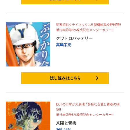
試し読みはこちら
明遊館戦クライマックス!! 新機軸高校野球譚!!
単行本⑤巻8/6発売記念センターカラー!!
クワトロバッテリー
高嶋栄充
試し読みはこちら
鮫川の日常が大崩壊!? 多様なる愛と青春の物
語!!
単行本②巻8/6発売記念センターカラー!!
来陽と青梅
深山はな