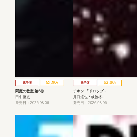
電子版
試し読み
電子版
試し読み
閻魔の教室 第6巻
チキン 「ドロップ…
田中優吏
井口達也 / 歳脇将…
発売日：2026.08.06
発売日：2026.08.06