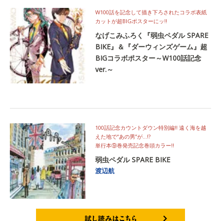
W100話を記念して描き下ろされたコラボ表紙
カットが超BIGポスターにッ!!
なげこみふろく『弱虫ペダル SPARE
BIKE』＆『ダーウィンズゲーム』超
BIGコラボポスター～W100話記念
ver.～
100話記念カウントダウン特別編!! 遠く海を越
えた地で“あの男”が…!?
単行本⑨巻発売記念巻頭カラー!!
弱虫ペダル SPARE BIKE
渡辺航