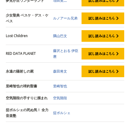
夢見が丘ワンダーランド
増田英二
少女聖典 ベスケ・デス・ケ
ルノアール兄弟
ベス
Lost Children
隅山巴文
藤沢とおる
伊臣
RED DATA PLANET
麿
永遠の陽射しの屍
森田将文
里崎智也の球約聖書
里崎智也
空気階段の手すりに掴まれ
空気階段
掟ポルシェの死ぬ気！ 全力
掟ポルシェ
音楽塾