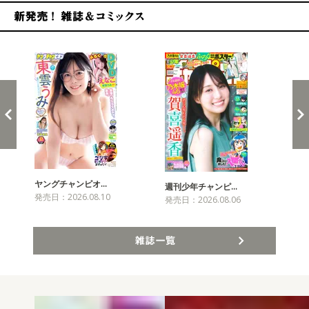
新発売！雑誌&コミックス
ヤングチャンピオ…
チャ
週刊少年チャンピ…
発売日：2026.08.10
発売
発売日：2026.08.06
雑誌一覧