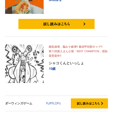
試し読みはこちら
腹筋崩壊、脳みそ破壊!! 最凶甲殻類ギャグ!!
第11回新人まんが賞「NEXT CHAMPION」奨励
賞受賞作!!
シャコくんといっしょ
19歳
ダーウィンズゲーム
FLIPFLOPs