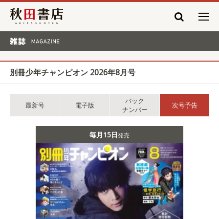
秋田書店
雑誌 MAGAZINE
別冊少年チャンピオン 2026年8月号
バック
最新号
電子版
次号予告
ナンバー
毎月15日
発売