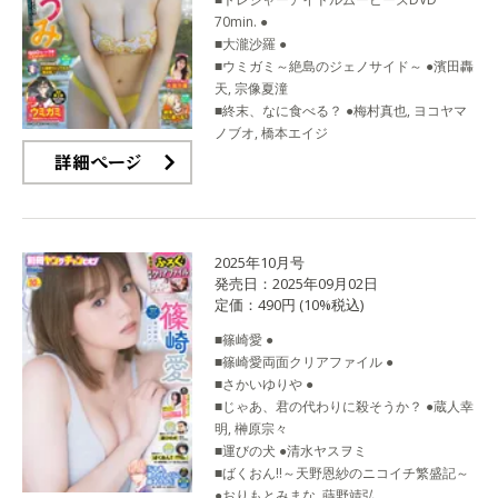
70min. ●
■大瀧沙羅 ●
■ウミガミ～絶島のジェノサイド～ ●濱田轟
天, 宗像夏潼
■終末、なに食べる？ ●梅村真也, ヨコヤマ
ノブオ, 橋本エイジ
詳細ページ
2025年10月号
発売日：2025年09月02日
定価：490円 (10%税込)
■篠崎愛 ●
■篠崎愛両面クリアファイル ●
■さかいゆりや ●
■じゃあ、君の代わりに殺そうか？ ●蔵人幸
明, 榊原宗々
■運びの犬 ●清水ヤスヲミ
■ばくおん‼～天野恩紗のニコイチ繁盛記～
●おりもとみまな, 蒔野靖弘