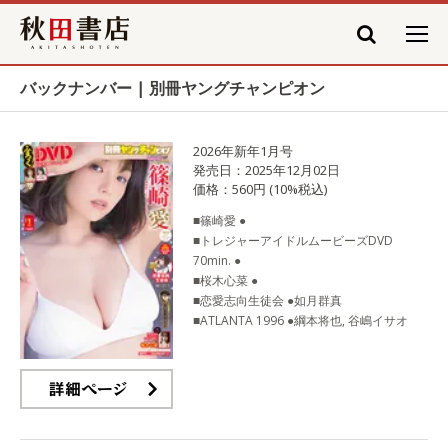
秋田書店
バックナンバー | 別冊ヤングチャンピオン
2026年新年1月号
発売日：2025年12月02日
価格：560円 (10%税込)
■篠崎愛 ●
■トレジャーアイドルムービーズDVD
70min. ●
■桜木心菜 ●
■恋愛志向生徒会 ●如月群真
■ATLANTA 1996 ●綱本将也, 谷嶋イサオ
詳細ページ