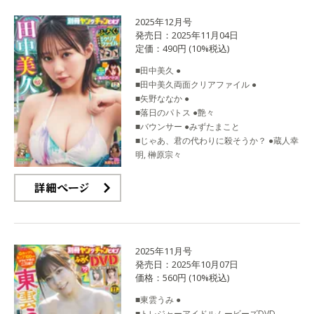
2025年12月号
発売日：2025年11月04日
定価：490円 (10%税込)
■田中美久 ●
■田中美久両面クリアファイル ●
■矢野ななか ●
■落日のパトス ●艶々
■バウンサー ●みずたまこと
■じゃあ、君の代わりに殺そうか？ ●蔵人幸
明, 榊原宗々
詳細ページ
2025年11月号
発売日：2025年10月07日
価格：560円 (10%税込)
■東雲うみ ●
■トレジャーアイドルムービーズDVD