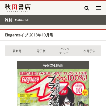
秋田書店
雑誌 MAGAZINE
Eleganceイブ 2013年10月号
バック
最新号
電子版
次号予告
ナンバー
毎月26日
発売