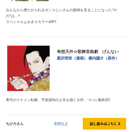
みんなから煙たがられるガンコじいさんの面倒を見ることになった"の
の"は…？
スペシャルよみきりカラー40P!!
奇想天外☆歌舞音曲劇 げんない
黒沢明世（漫画）
横内謙介（原作）
希代のイケメン転載、平賀源内の人生を描く大作、ついに最終回!!
ちひろさん
安田弘之