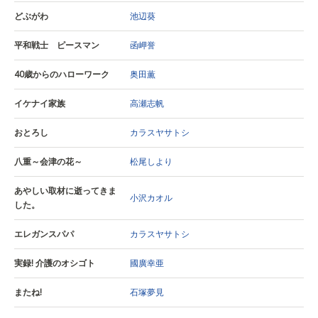
どぶがわ
池辺葵
平和戦士 ピースマン
函岬誉
40歳からのハローワーク
奥田薫
イケナイ家族
高瀬志帆
おとろし
カラスヤサトシ
八重～会津の花～
松尾しより
あやしい取材に逝ってきま
小沢カオル
した。
エレガンスパパ
カラスヤサトシ
実録! 介護のオシゴト
國廣幸亜
またね!
石塚夢見