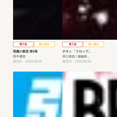
電子版
試し読み
電子版
試し読み
閻魔の教室 第6巻
チキン 「ドロップ…
田中優吏
井口達也 / 歳脇将…
発売日：2026.08.06
発売日：2026.08.06