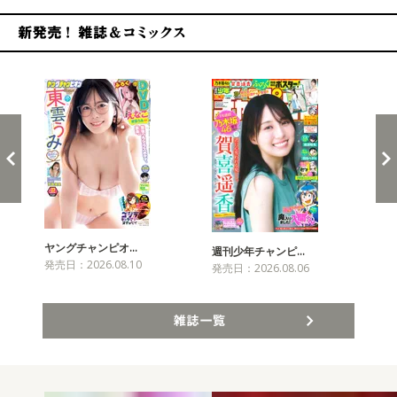
新発売！雑誌&コミックス
ヤングチャンピオ…
チャ
週刊少年チャンピ…
発売日：2026.08.10
発売
発売日：2026.08.06
雑誌一覧