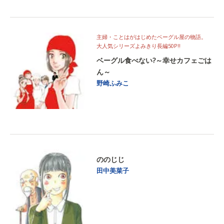
主婦・ことはがはじめたベーグル屋の物語。
大人気シリーズよみきり長編50P!!
ベーグル食べない?～幸せカフェごは
ん～
野崎ふみこ
ののじじ
田中美菜子