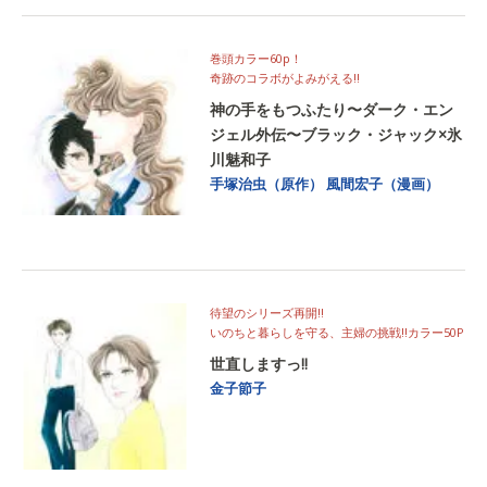
巻頭カラー60p！
奇跡のコラボがよみがえる!!
神の手をもつふたり〜ダーク・エン
ジェル外伝〜ブラック・ジャック×氷
川魅和子
手塚治虫（原作）
風間宏子（漫画）
待望のシリーズ再開!!
いのちと暮らしを守る、主婦の挑戦!!カラー50P
世直しますっ!!
金子節子