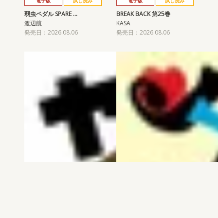
電子版
試し読み
電子版
試し読み
弱虫ペダル SPARE …
BREAK BACK 第25巻
渡辺航
KASA
発売日：2026.08.06
発売日：2026.08.06