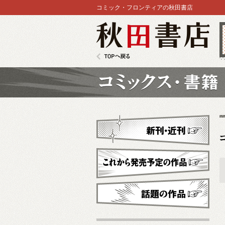
コミック・フロンティアの秋田書店
秋田書店
TOPへ戻る
コミックス
新刊・近刊
これから発売予定
話題の作品