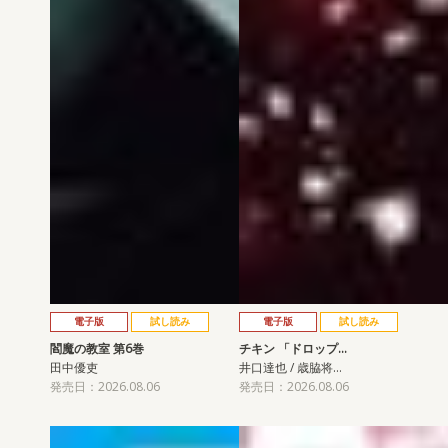
電子版
試し読み
電子版
試し読み
閻魔の教室 第6巻
チキン 「ドロップ…
田中優吏
井口達也 / 歳脇将…
発売日：2026.08.06
発売日：2026.08.06