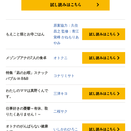
試し読みはこちら
原案協力：久住
昌之
監修：青江
もえこと畑とお寺ごはん
覚峰
かねもりあ
やみ
メゾンプアナの7人の食卓
オトクニ
特集「凪のお暇」スナック
コナリミサト
バブル in B&B
わたしのママは真野くんで
三津キヨ
す。
仕事好きの憂鬱～有休、取
二桜サク
りたくありません！～
オトナのがんばらない健康
いしかわひろこ