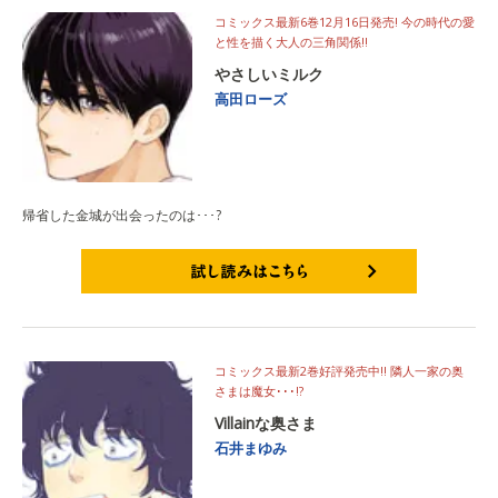
コミックス最新6巻12月16日発売! 今の時代の愛
と性を描く大人の三角関係!!
やさしいミルク
高田ローズ
帰省した金城が出会ったのは･･･?
試し読みはこちら
コミックス最新2巻好評発売中!! 隣人一家の奥
さまは魔女･･･!?
Villainな奥さま
石井まゆみ