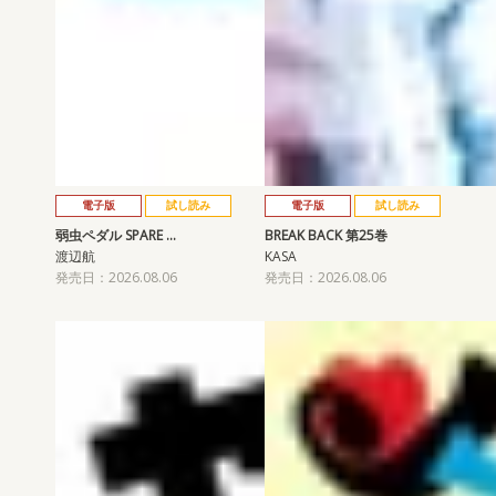
電子版
試し読み
電子版
試し読み
弱虫ペダル SPARE …
BREAK BACK 第25巻
渡辺航
KASA
発売日：2026.08.06
発売日：2026.08.06