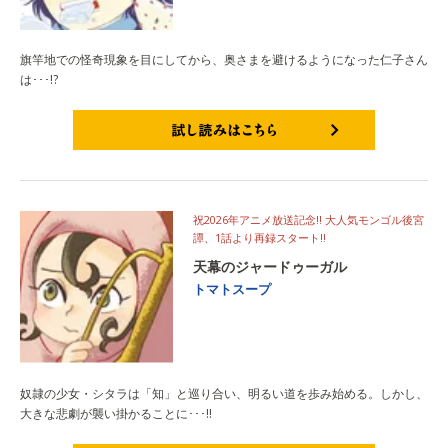
旗竿地での怪奇現象を目にしてから、奥さまを避けるようになった仁子さん
は･･･!?
試し読みはこちら
祝2026年アニメ放送記念!! 大人気モンゴル後宮
譚、1話より再録スタート!!
天幕のジャードゥーガル
トマトスープ
奴隷の少女・シタラは「知」と巡り合い、明るい道を歩み始める。しかし、
大きな悲劇が襲い掛かることに･･･!!