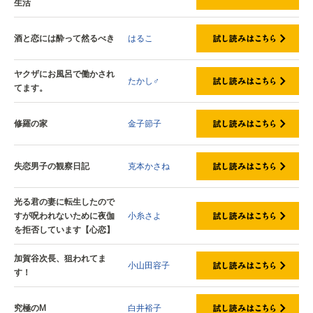
生活
酒と恋には酔って然るべき
はるこ
ヤクザにお風呂で働かされ
たかし♂
てます。
修羅の家
金子節子
失恋男子の観察日記
克本かさね
光る君の妻に転生したので
すが呪われないために夜伽
小糸さよ
を拒否しています【心恋】
加賀谷次長、狙われてま
小山田容子
す！
究極のM
白井裕子