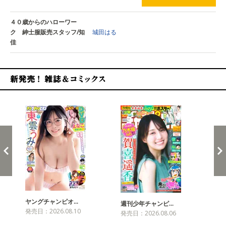
４０歳からのハローワー
ク 紳士服販売スタッフ/知
城田はる
佳
新発売！雑誌&コミックス
ヤングチャンピオ…
チャ
週刊少年チャンピ…
発売日：2026.08.10
発売
発売日：2026.08.06