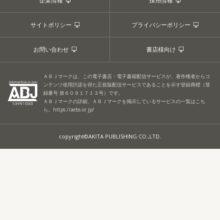
企業情報
採用情報
サイトポリシー
プライバシーポリシー
お問い合わせ
書店様向け
ＡＢＪマークは、この電子書店・電子書籍配信サービスが、著作権者からコ
ンテンツ使用許諾を得た正規版配信サービスであることを示す登録商標（登
録番号 第６０９１７１３号）です。
ＡＢＪマークの詳細、ＡＢＪマークを掲示しているサービスの一覧はこち
ら。
https://aebs.or.jp/
copyright©AKITA PUBLISHING CO.,LTD.