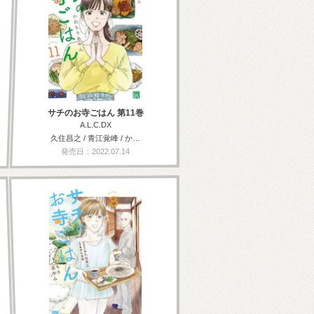
サチのお寺ごはん 第11巻
A.L.C.DX
久住昌之 / 青江覚峰 / か…
発売日：2022.07.14