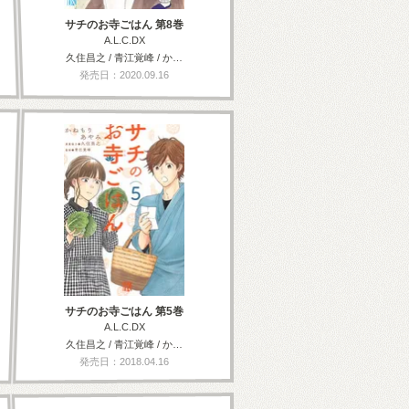
サチのお寺ごはん 第8巻
A.L.C.DX
久住昌之 / 青江覚峰 / か…
発売日：2020.09.16
サチのお寺ごはん 第5巻
A.L.C.DX
久住昌之 / 青江覚峰 / か…
発売日：2018.04.16