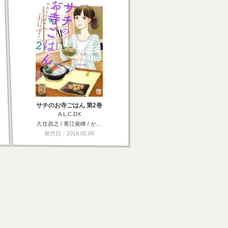
サチのお寺ごはん 第2巻
A.L.C.DX
久住昌之 / 青江覚峰 / か…
発売日：2016.05.06