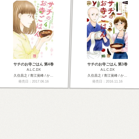
サチのお寺ごはん 第4巻
サチのお寺ごはん 第3巻
A.L.C.DX
A.L.C.DX
久住昌之 / 青江覚峰 / か…
久住昌之 / 青江覚峰 / か…
発売日：2017.06.16
発売日：2016.11.16