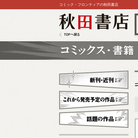
コミック・フロンティアの秋田書店
秋田書店
TOPへ戻る
コミックス
新刊・近刊
これから発売予定
話題の作品