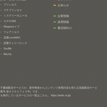
プリンセス
お知らせ
プチプリンセス
ミステリーボニータ
企業情報
カチCOMI
採用情報
Eleganceイブ
書店様向け
フォアミセス
恋愛LoveMAX
恋愛チェリーピンク
Souffle
BaLmy
電子書籍配信サービスが、著作権者からコンテンツ使用許諾を得た正規版配信サービ
番号 第６０９１７１３号）です。
クを掲示しているサービスの一覧はこちら。
https://aebs.or.jp/