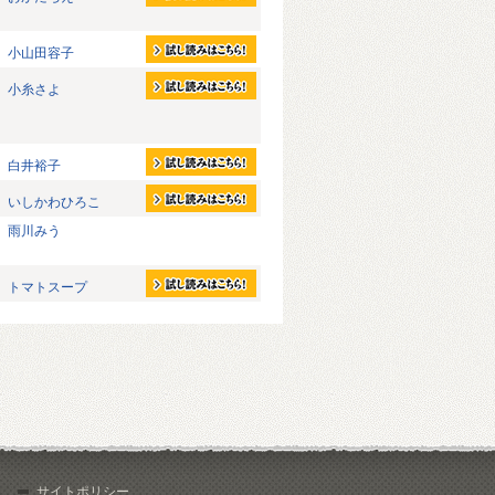
小山田容子
小糸さよ
白井裕子
いしかわひろこ
雨川みう
トマトスープ
サイトポリシー