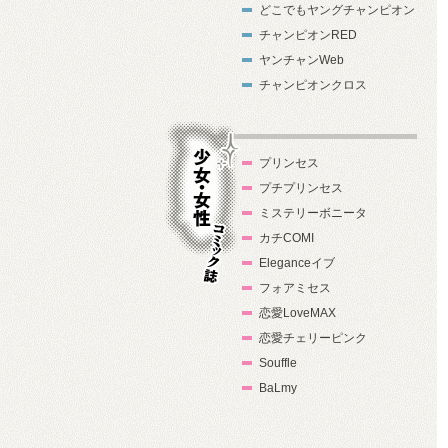
どこでもヤングチャンピオン
チャンピオンRED
ヤンチャンWeb
チャンピオンクロス
プリンセス
プチプリンセス
ミステリーボニータ
カチCOMI
Eleganceイブ
フォアミセス
少女・女性コ
恋愛LoveMAX
ミック誌
恋愛チェリーピンク
Souffle
BaLmy