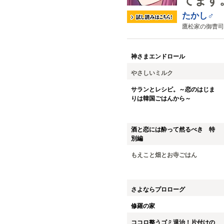
てます
たかし♂
鷹松家の御曹司
神さまエンドロール
やさしいミルク
サランとレシピ。～恋のはじま
りは韓国ごはんから～
酒と恋には酔って然るべき 特
別編
もえこと畑とお寺ごはん
さよならプロローグ
修羅の家
ココロ整うゴミ退治！片付けの