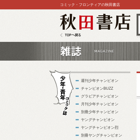
コミック・フロンティアの秋田書店
秋田書店
TOPへ戻る
雑誌
週刊少年チャンピオン
チャンピオンBUZZ
グラビアチャンピオン
月刊少年チャンピオン
別冊少年チャンピオン
少年・青年コ
ヤングチャンピオン
ミック誌
ヤングチャンピオン烈
別冊ヤングチャンピオン