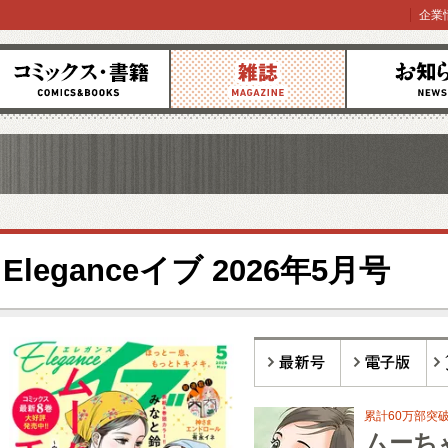
企業
コミックス
雑誌
お知らせ
Eleganceイブ 2026年5月号
最新号
電子版
バ
累計60万部突破
ムーち