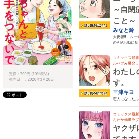
～自閉
こと～
みなと鈴
大反響!! ム
のPTA活動に
コミックス最新
ルバブみ爆発ラ
わたし
定価：700円 (10%税込)
発売日 ：2026年3月26日
す。
三津キヨ
恋人になったふ
コミックス最新4
んわか極道ラブ
ヤクザ