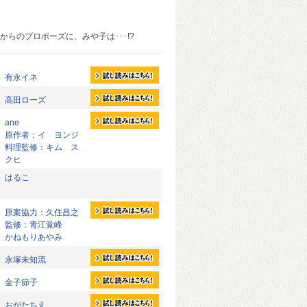
。
からのプロポーズに、みや子は･･･!?
有永イネ
高田ローズ
ane
原作者：イ ヨンジ
料理監修：キム ス
クヒ
はるこ
原案協力：久住昌之
監修：青江覚峰
かねもりあやみ
永塚未知流
金子節子
おがたちえ