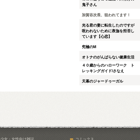
鬼子さん
加賀谷次長、狙われてます！
光る君の妻に転生したのですが
呪われないために夜伽を拒否し
ています【心恋】
究極のM
オトナのがんばらない健康生活
４０歳からのハローワーク ト
レッキングガイド/さなえ
天幕のジャードゥーガル
少女・女性向け雑誌
コミックス