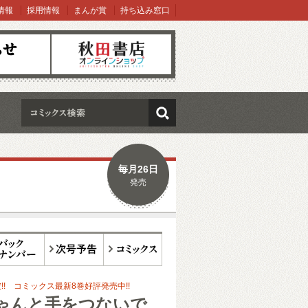
情報
採用情報
まんが賞
持ち込み窓口
オンラインショップ
検索
毎月26日
発売
ックナンバー
次号予告
コミックス
!! コミックス最新8巻好評発売中!!
ゃんと手をつないで