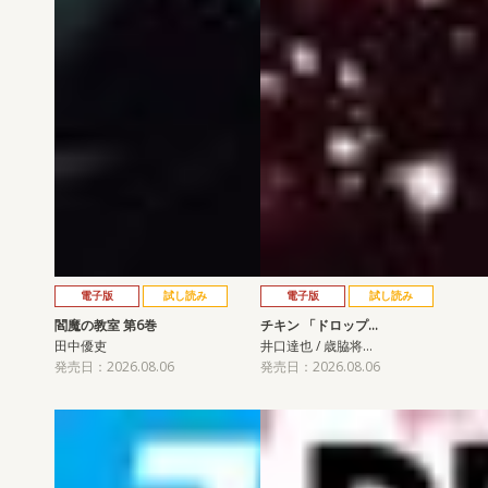
電子版
試し読み
電子版
試し読み
閻魔の教室 第6巻
チキン 「ドロップ…
田中優吏
井口達也 / 歳脇将…
発売日：2026.08.06
発売日：2026.08.06