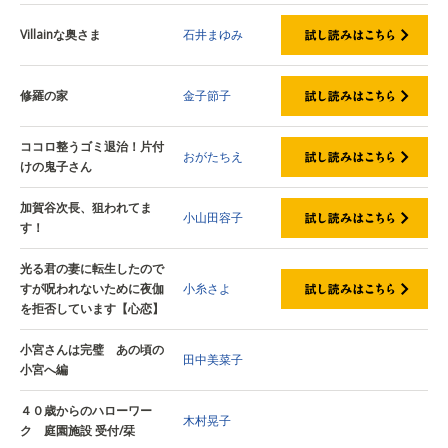
Villainな奥さま
石井まゆみ
修羅の家
金子節子
ココロ整うゴミ退治！片付
おがたちえ
けの鬼子さん
加賀谷次長、狙われてま
小山田容子
す！
光る君の妻に転生したので
すが呪われないために夜伽
小糸さよ
を拒否しています【心恋】
小宮さんは完璧 あの頃の
田中美菜子
小宮へ編
４０歳からのハローワー
木村晃子
ク 庭園施設 受付/栞