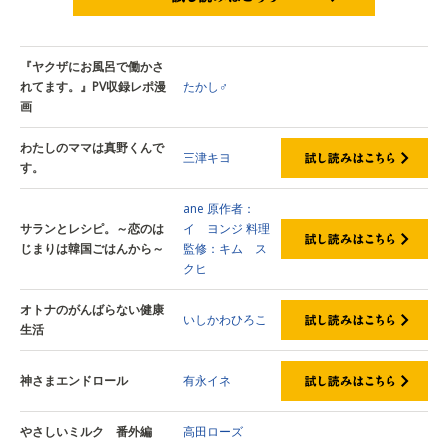
試し読みはこちら
『ヤクザにお風呂で働かさ
れてます。』PV収録レポ漫
たかし♂
画
わたしのママは真野くんで
三津キヨ
す。
ane
原作者：
サランとレシピ。～恋のは
イ ヨンジ
料理
じまりは韓国ごはんから～
監修：キム ス
クヒ
オトナのがんばらない健康
いしかわひろこ
生活
神さまエンドロール
有永イネ
やさしいミルク 番外編
高田ローズ