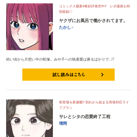
コミックス最新4巻好評発売中!! レポ漫画も特
別収録♡
ヤクザにお風呂で働かされてます。
たかし♂
幼い頃から片想い中の蛇塚。みや子への執着愛は募るばかりで…!?
試し読みはこちら
初登場＆新連載!! 別れから始まる突発対応ライ
フプラン
サレとシタの恋愛終了工程
増岡