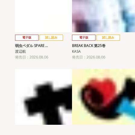
電子版
試し読み
電子版
試し読み
弱虫ペダル SPARE …
BREAK BACK 第25巻
渡辺航
KASA
発売日：2026.08.06
発売日：2026.08.06