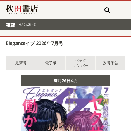
秋田書店
雑誌 MAGAZINE
Eleganceイブ 2026年7月号
バック
最新号
電子版
次号予告
ナンバー
毎月26日
発売