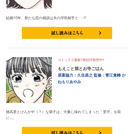
結婚10年、新たな恋の相談は夫の浮気相手と･･･!?
試し読みはこちら
コミックス最新1巻好評発売中!!
もえこと畑とお寺ごはん
原案協力：久住昌之
監修：青江覚峰
か
ねもりあやみ
穂高君とけんか中（？）な萌子は、大量に採れてしまった「里芋」を前
に…。