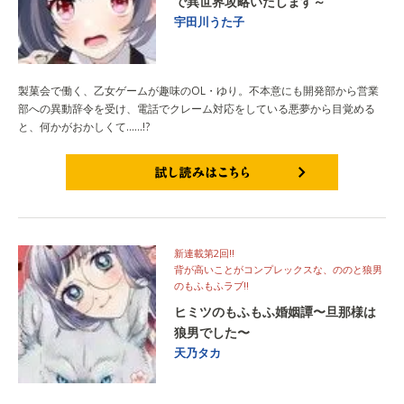
で異世界攻略いたします～
宇田川うた子
製菓会で働く、乙女ゲームが趣味のOL・ゆり。不本意にも開発部から営業
部への異動辞令を受け、電話でクレーム対応をしている悪夢から目覚める
と、何かがおかしくて……!?
試し読みはこちら
新連載第2回!!
背が高いことがコンプレックスな、ののと狼男
のもふもふラブ!!
ヒミツのもふもふ婚姻譚〜旦那様は
狼男でした〜
天乃タカ