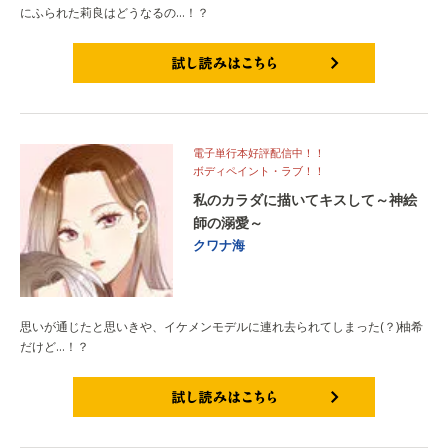
にふられた莉良はどうなるの…！？
試し読みはこちら
電子単行本好評配信中！！
ボディペイント・ラブ！！
私のカラダに描いてキスして～神絵
師の溺愛～
クワナ海
思いが通じたと思いきや、イケメンモデルに連れ去られてしまった(？)柚希
だけど…！？
試し読みはこちら