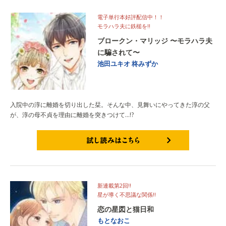
電子単行本好評配信中！！
モラハラ夫に鉄槌を!!
ブロークン・マリッジ 〜モラハラ夫
に騙されて〜
池田ユキオ
柊みずか
入院中の淳に離婚を切り出した栞。そんな中、見舞いにやってきた淳の父
が、淳の母不貞を理由に離婚を突きつけて…!?
試し読みはこちら
新連載第2回!!
星が導く不思議な関係!!
恋の星図と猫日和
もとなおこ