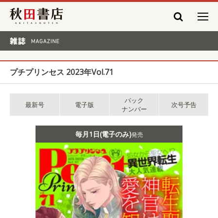
秋田書店
雑誌 MAGAZINE
プチプリンセス 2023年Vol.71
バック
最新号
電子版
次号予告
ナンバー
毎月1日(電子のみ)
発売