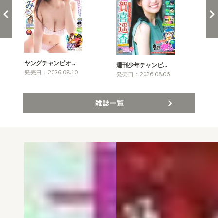
ヤングチャンピオ…
チャ
週刊少年チャンピ…
発売日：2026.08.10
発売
発売日：2026.08.06
雑誌一覧