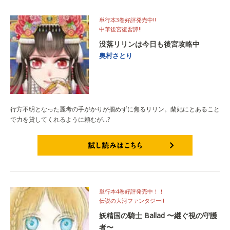
単行本3巻好評発売中!!
中華後宮復習譚!!
没落リリンは今日も後宮攻略中
奥村さとり
行方不明となった麗考の手がかりが掴めずに焦るリリン。蘭妃にとあること
で力を貸してくれるように頼むが…?
試し読みはこちら
単行本4巻好評発売中！！
伝説の大河ファンタジー!!
妖精国の騎士 Ballad 〜継ぐ視の守護
者〜