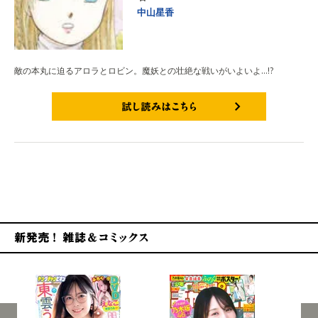
中山星香
敵の本丸に迫るアロラとロビン。魔妖との壮絶な戦いがいよいよ…!?
試し読みはこちら
新発売！雑誌&コミックス