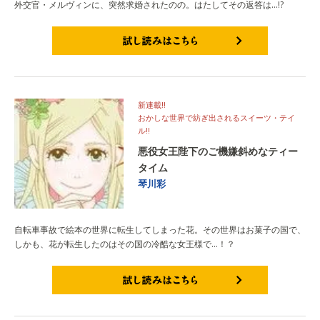
外交官・メルヴィンに、突然求婚されたのの。はたしてその返答は…!?
試し読みはこちら
新連載!!
おかしな世界で紡ぎ出されるスイーツ・テイ
ル!!
悪役女王陛下のご機嫌斜めなティー
タイム
琴川彩
自転車事故で絵本の世界に転生してしまった花。その世界はお菓子の国で、
しかも、花が転生したのはその国の冷酷な女王様で…！？
試し読みはこちら