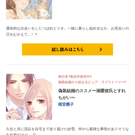
運命的な出会いをしたつばめとリオ。一緒に暮らし始めるなか、お見合いの
日をむかえて…！？
試し読みはこちら
単行本7巻好評発売中!!
偽装結婚から始まるピュア・ラブストーリー!!
偽装結婚のススメ〜溺愛彼氏とすれ
ちがい〜
雨宮榮子
久住と共に流以を自宅まで送り届けた紗雪。何やら複雑な事情がありそうな
久住家だけど……!?