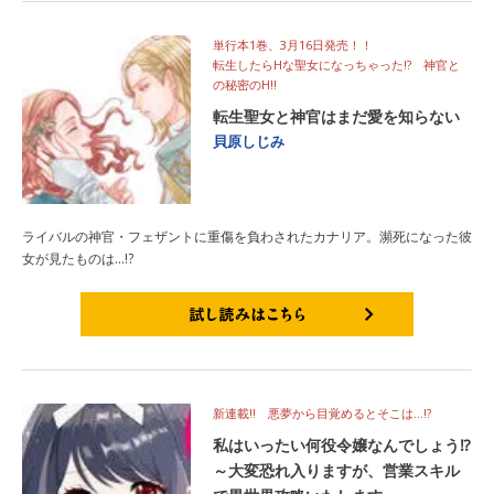
単行本1巻、3月16日発売！！
転生したらHな聖女になっちゃった!? 神官と
の秘密のH!!
転生聖女と神官はまだ愛を知らない
貝原しじみ
ライバルの神官・フェザントに重傷を負わされたカナリア。瀕死になった彼
女が見たものは…!?
試し読みはこちら
新連載!! 悪夢から目覚めるとそこは…!?
私はいったい何役令嬢なんでしょう⁉
～大変恐れ入りますが、営業スキル