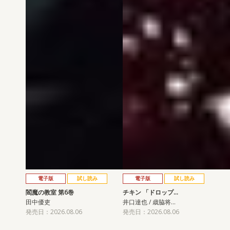
電子版
試し読み
電子版
試し読み
閻魔の教室 第6巻
チキン 「ドロップ…
田中優吏
井口達也 / 歳脇将…
発売日：2026.08.06
発売日：2026.08.06