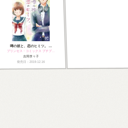
噂の彼と、恋のヒミツ。 …
プリンセス・コミックス プチプ…
吉岡李々子
発売日：2019.12.16