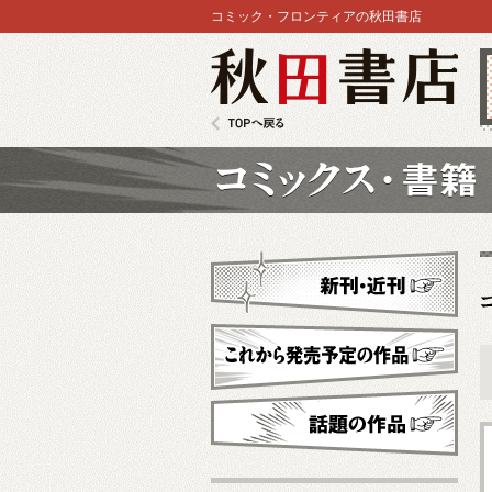
コミック・フロンティアの秋田書店
秋田書店
TOPへ戻る
コミックス
新刊・近刊
これから発売予定
話題の作品