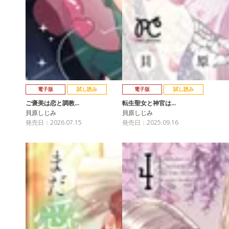
電子版
試し読み
電子版
試し読み
ご褒美は恋と調教…
転生聖女と神官は…
貝原しじみ
貝原しじみ
発売日：2026.07.15
発売日：2025.09.16