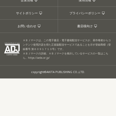
企業情報
採用情報
サイトポリシー
プライバシーポリシー
お問い合わせ
書店様向け
ＡＢＪマークは、この電子書店・電子書籍配信サービスが、著作権者からコ
ンテンツ使用許諾を得た正規版配信サービスであることを示す登録商標（登
録番号 第６０９１７１３号）です。
ＡＢＪマークの詳細、ＡＢＪマークを掲示しているサービスの一覧はこち
ら。
https://aebs.or.jp/
copyright©AKITA PUBLISHING CO.,LTD.