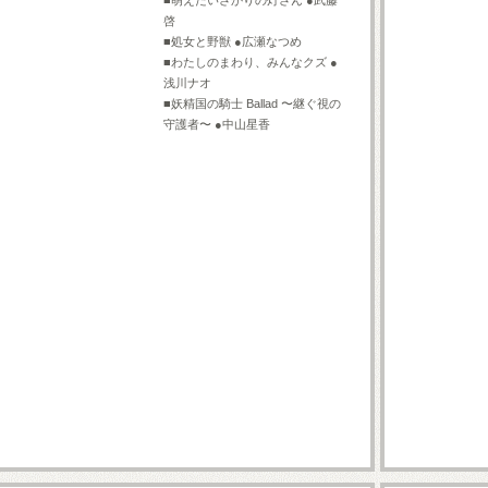
■萌えたいさかりの灯さん ●武藤
啓
■処女と野獣 ●広瀬なつめ
■わたしのまわり、みんなクズ ●
浅川ナオ
■妖精国の騎士 Ballad 〜継ぐ視の
守護者〜 ●中山星香