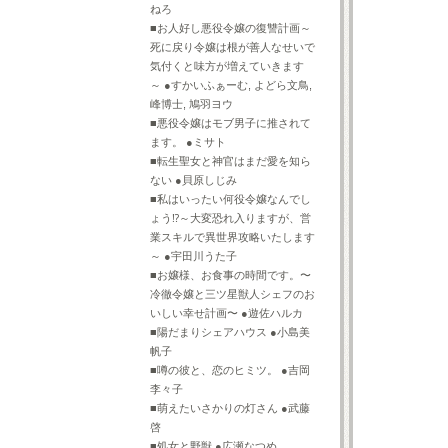
ねろ
■お人好し悪役令嬢の復讐計画～
死に戻り令嬢は根が善人なせいで
気付くと味方が増えていきます
～ ●すかいふぁーむ, よどら文鳥,
峰博士, 鳩羽ヨウ
■悪役令嬢はモブ男子に推されて
ます。 ●ミサト
■転生聖女と神官はまだ愛を知ら
ない ●貝原しじみ
■私はいったい何役令嬢なんでし
ょう⁉～大変恐れ入りますが、営
業スキルで異世界攻略いたします
～ ●宇田川うた子
■お嬢様、お食事の時間です。〜
冷徹令嬢と三ツ星獣人シェフのお
いしい幸せ計画〜 ●遊佐ハルカ
■陽だまりシェアハウス ●小島美
帆子
■噂の彼と、恋のヒミツ。 ●吉岡
李々子
■萌えたいさかりの灯さん ●武藤
啓
■処女と野獣 ●広瀬なつめ