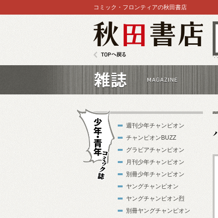
コミック・フロンティアの秋田書店
秋田書店
TOPへ戻る
雑誌
週刊少年チャンピオン
チャンピオンBUZZ
グラビアチャンピオン
月刊少年チャンピオン
別冊少年チャンピオン
少年・青年コ
ヤングチャンピオン
ミック誌
ヤングチャンピオン烈
別冊ヤングチャンピオン