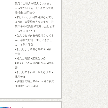
気付くと味方が増えていきます
～ ●すかいふぁーむ, よどら文鳥,
峰博士, 鳩羽ヨウ
■私はいったい何役令嬢なんでし
ょう⁉～大変恐れ入りますが、営
業スキルで異世界攻略いたします
～ ●宇田川うた子
■なんでもできる長谷川さんです
が、恋愛だけは上手くいきませ
ん！ ●夢井琴葉
■わたしより綺麗な男の子 ●藤田
一個
■処女と野獣 ●広瀬なつめ
■萌えたいさかりの灯さん ●武藤
啓
■わたしのまわり、みんなクズ ●
浅川ナオ
■妖精国の騎士 Ballad 〜継ぐ視の
守護者〜 ●中山星香