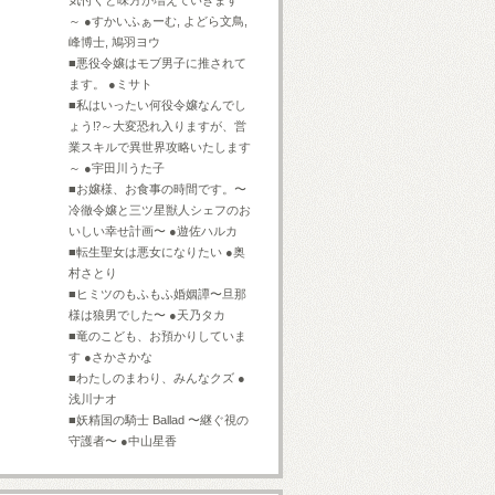
気付くと味方が増えていきます
～ ●すかいふぁーむ, よどら文鳥,
峰博士, 鳩羽ヨウ
■悪役令嬢はモブ男子に推されて
ます。 ●ミサト
■私はいったい何役令嬢なんでし
ょう⁉～大変恐れ入りますが、営
業スキルで異世界攻略いたします
～ ●宇田川うた子
■お嬢様、お食事の時間です。〜
冷徹令嬢と三ツ星獣人シェフのお
いしい幸せ計画〜 ●遊佐ハルカ
■転生聖女は悪女になりたい ●奥
村さとり
■ヒミツのもふもふ婚姻譚〜旦那
様は狼男でした〜 ●天乃タカ
■竜のこども、お預かりしていま
す ●さかさかな
■わたしのまわり、みんなクズ ●
浅川ナオ
■妖精国の騎士 Ballad 〜継ぐ視の
守護者〜 ●中山星香