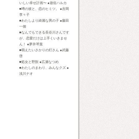
いしい幸せ計画〜 ●遊佐ハルカ
■噂の彼と、恋のヒミツ。 ●吉岡
李々子
■わたしより綺麗な男の子 ●藤田
一個
■なんでもできる長谷川さんです
が、恋愛だけは上手くいきませ
ん！ ●夢井琴葉
■萌えたいさかりの灯さん ●武藤
啓
■処女と野獣 ●広瀬なつめ
■わたしのまわり、みんなクズ ●
浅川ナオ