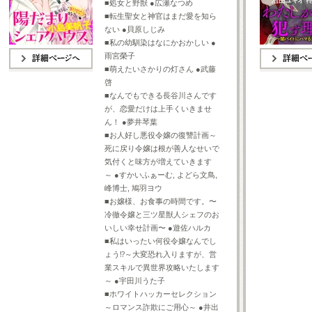
■処女と野獣 ●広瀬なつめ
■転生聖女と神官はまだ愛を知ら
ない ●貝原しじみ
■私の幼馴染はなにかおかしい ●
雨宮榮子
■萌えたいさかりの灯さん ●武藤
詳細ページへ
詳細ページへ
啓
■なんでもできる長谷川さんです
が、恋愛だけは上手くいきませ
ん！ ●夢井琴葉
■お人好し悪役令嬢の復讐計画～
死に戻り令嬢は根が善人なせいで
気付くと味方が増えていきます
～ ●すかいふぁーむ, よどら文鳥,
峰博士, 鳩羽ヨウ
■お嬢様、お食事の時間です。〜
冷徹令嬢と三ツ星獣人シェフのお
いしい幸せ計画〜 ●遊佐ハルカ
■私はいったい何役令嬢なんでし
ょう⁉～大変恐れ入りますが、営
業スキルで異世界攻略いたします
～ ●宇田川うた子
■ホワイトハッカーセレクション
～ロマンス詐欺にご用心～ ●井出