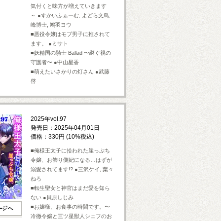
気付くと味方が増えていきます
～ ●すかいふぁーむ, よどら文鳥,
峰博士, 鳩羽ヨウ
■悪役令嬢はモブ男子に推されて
ます。 ●ミサト
■妖精国の騎士 Ballad 〜継ぐ視の
守護者〜 ●中山星香
■萌えたいさかりの灯さん ●武藤
啓
2025年vol.97
発売日：2025年04月01日
価格：330円 (10%税込)
■俺様王太子に拾われた崖っぷち
令嬢、お飾り側妃になる…はずが
溺愛されてます!? ●三沢ケイ, 葉々
ねろ
■転生聖女と神官はまだ愛を知ら
ない ●貝原しじみ
■お嬢様、お食事の時間です。〜
冷徹令嬢と三ツ星獣人シェフのお