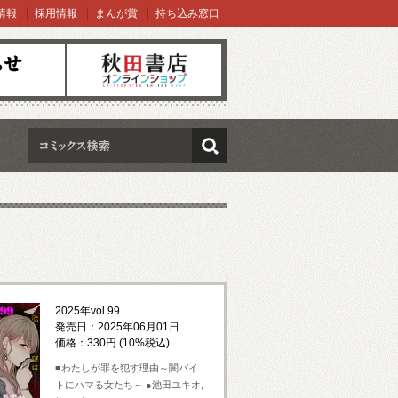
情報
採用情報
まんが賞
持ち込み窓口
オンラインショップ
検索
2025年vol.99
発売日：2025年06月01日
価格：330円 (10%税込)
■わたしが罪を犯す理由～闇バイ
トにハマる女たち～ ●池田ユキオ,