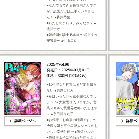
■なんでもできる長谷川さんです
が、恋愛だけは上手くいきませ
ん！ ●夢井琴葉
■わたしのまわり、みんなクズ ●
浅川ナオ
■妖精国の騎士 Ballad 〜継ぐ視の
守護者〜 ●中山星香
2025年vol.96
発売日：2025年03月01日
価格：330円 (10%税込)
■転生聖女と神官はまだ愛を知ら
ない ●貝原しじみ
■私はいったい何役令嬢なんでし
ょう⁉～大変恐れ入りますが、営
業スキルで異世界攻略いたします
～ ●宇田川うた子
■お嬢様、お食事の時間です。〜
冷徹令嬢と三ツ星獣人シェフのお
詳細ページへ
詳細ページへ
いしい幸せ計画〜 ●遊佐ハルカ
■俺様王太子に拾われた崖っぷち