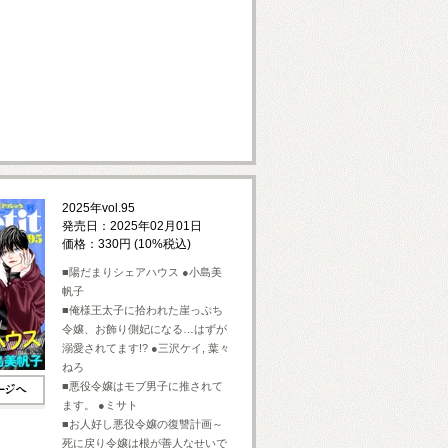
2025年vol.95
発売日：2025年02月01日
価格：330円 (10%税込)
■陽だまりシェアハウス ●小島美
帆子
■俺様王太子に拾われた崖っぷち
令嬢、お飾り側妃になる…はずが
溺愛されてます!? ●三沢ケイ, 葉々
ねろ
■悪役令嬢はモブ男子に推されて
ます。 ●ミサト
■お人好し悪役令嬢の復讐計画～
死に戻り令嬢は根が善人なせいで