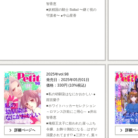
智香恵
■妖精国の騎士 Ballad 〜継ぐ視の
守護者〜 ●中山星香
2025年vol.98
発売日：2025年05月01日
価格：330円 (10%税込)
■私の幼馴染はなにかおかしい ●
雨宮榮子
■ホワイトハッカーセレクション
～ロマンス詐欺にご用心～ ●井出
智香恵
■俺様王太子に拾われた崖っぷち
令嬢、お飾り側妃になる…はずが
溺愛されてます!? ●三沢ケイ, 葉々
詳細ページへ
詳細ページへ