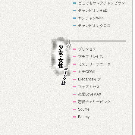
どこでもヤングチャンピオン
チャンピオンRED
ヤンチャンWeb
チャンピオンクロス
プリンセス
プチプリンセス
ミステリーボニータ
カチCOMI
Eleganceイブ
フォアミセス
少女・女性コ
恋愛LoveMAX
ミック誌
恋愛チェリーピンク
Souffle
BaLmy