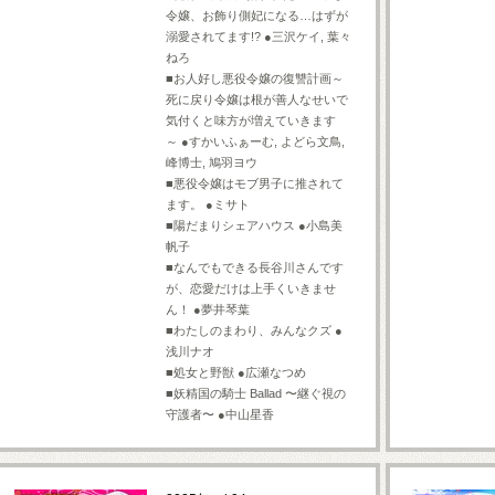
令嬢、お飾り側妃になる…はずが
溺愛されてます!? ●三沢ケイ, 葉々
ねろ
■お人好し悪役令嬢の復讐計画～
死に戻り令嬢は根が善人なせいで
気付くと味方が増えていきます
～ ●すかいふぁーむ, よどら文鳥,
峰博士, 鳩羽ヨウ
■悪役令嬢はモブ男子に推されて
ます。 ●ミサト
■陽だまりシェアハウス ●小島美
帆子
■なんでもできる長谷川さんです
が、恋愛だけは上手くいきませ
ん！ ●夢井琴葉
■わたしのまわり、みんなクズ ●
浅川ナオ
■処女と野獣 ●広瀬なつめ
■妖精国の騎士 Ballad 〜継ぐ視の
守護者〜 ●中山星香