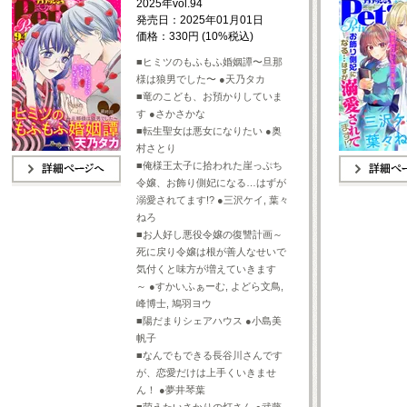
2025年vol.94
発売日：2025年01月01日
価格：330円 (10%税込)
■ヒミツのもふもふ婚姻譚〜旦那
様は狼男でした〜 ●天乃タカ
■竜のこども、お預かりしていま
す ●さかさかな
■転生聖女は悪女になりたい ●奥
村さとり
■俺様王太子に拾われた崖っぷち
令嬢、お飾り側妃になる…はずが
詳細ページへ
詳細ページへ
溺愛されてます!? ●三沢ケイ, 葉々
ねろ
■お人好し悪役令嬢の復讐計画～
死に戻り令嬢は根が善人なせいで
気付くと味方が増えていきます
～ ●すかいふぁーむ, よどら文鳥,
峰博士, 鳩羽ヨウ
■陽だまりシェアハウス ●小島美
帆子
■なんでもできる長谷川さんです
が、恋愛だけは上手くいきませ
ん！ ●夢井琴葉