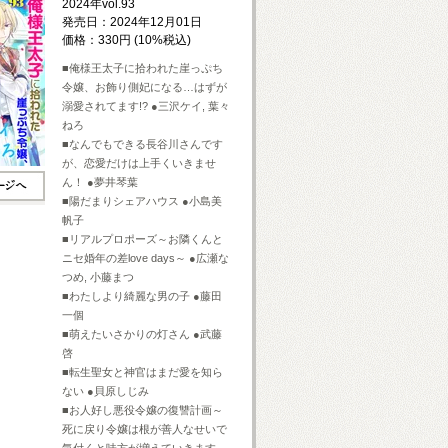
2024年vol.93
発売日：2024年12月01日
価格：330円 (10%税込)
■俺様王太子に拾われた崖っぷち
令嬢、お飾り側妃になる…はずが
溺愛されてます!? ●三沢ケイ, 葉々
ねろ
■なんでもできる長谷川さんです
が、恋愛だけは上手くいきませ
ん！ ●夢井琴葉
■陽だまりシェアハウス ●小島美
帆子
■リアルプロポーズ～お隣くんと
ニセ婚年の差love days～ ●広瀬な
つめ, 小藤まつ
■わたしより綺麗な男の子 ●藤田
一個
■萌えたいさかりの灯さん ●武藤
啓
■転生聖女と神官はまだ愛を知ら
ない ●貝原しじみ
■お人好し悪役令嬢の復讐計画～
死に戻り令嬢は根が善人なせいで