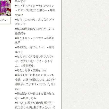
柊みずか
■ホワイトハッカーセレクション
～ロマンス詐欺にご用心～ ●井出
智香恵
■わたしのまわり、みんなクズ ●
浅川ナオ
■私の幼馴染はなにかおかしい ●
雨宮榮子
■陽だまりシェアハウス ●小島美
帆子
■噂の彼と、恋のヒミツ。 ●吉岡
李々子
■なんでもできる長谷川さんです
が、恋愛だけは上手くいきませ
ん！ ●夢井琴葉
■処女と野獣 ●広瀬なつめ
■俺様王太子に拾われた崖っぷち
令嬢、お飾り側妃になる…はずが
溺愛されてます!? ●三沢ケイ, 葉々
ねろ
■転生聖女と神官はまだ愛を知ら
ない ●貝原しじみ
■お人好し悪役令嬢の復讐計画～
死に戻り令嬢は根が善人なせいで