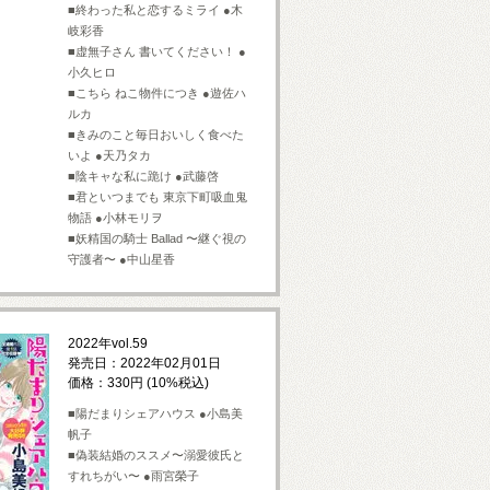
■終わった私と恋するミライ ●木
岐彩香
■虚無子さん 書いてください！ ●
小久ヒロ
■こちら ねこ物件につき ●遊佐ハ
ルカ
■きみのこと毎日おいしく食べた
いよ ●天乃タカ
■陰キャな私に跪け ●武藤啓
■君といつまでも 東京下町吸血鬼
物語 ●小林モリヲ
■妖精国の騎士 Ballad 〜継ぐ視の
守護者〜 ●中山星香
2022年vol.59
発売日：2022年02月01日
価格：330円 (10%税込)
■陽だまりシェアハウス ●小島美
帆子
■偽装結婚のススメ〜溺愛彼氏と
すれちがい〜 ●雨宮榮子