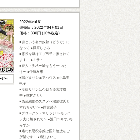
2022年vol.61
発売日：2022年04月01日
価格：330円 (10%税込)
■妻という名の奴隷（どうぐ）に
なって ●貝原しじみ
■悪役令嬢はモブ男子に推されて
ます。 ●ミサト
■愛人・失格〜嘘をもう一つだ
け〜 ●仲垣友恵
■陽だまりシェアハウス ●小島美
帆子
■没落リリンは今日も後宮攻略
中 ●奥村さとり
■偽装結婚のススメ〜溺愛彼氏と
すれちがい〜 ●雨宮榮子
■ブロークン・マリッジ 〜モラハ
ラ夫に騙されて〜 ●池田ユキオ, 柊
みずか
■雇われ悪役令嬢は国外追放をご
所望です！ ●織江よいこ