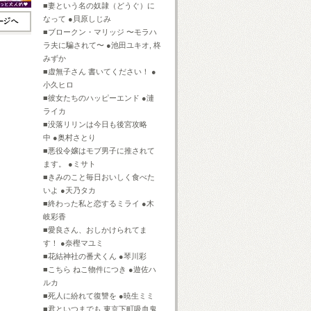
■妻という名の奴隷（どうぐ）に
なって ●貝原しじみ
■ブロークン・マリッジ 〜モラハ
ラ夫に騙されて〜 ●池田ユキオ, 柊
みずか
■虚無子さん 書いてください！ ●
小久ヒロ
■彼女たちのハッピーエンド ●漣
ライカ
■没落リリンは今日も後宮攻略
中 ●奥村さとり
■悪役令嬢はモブ男子に推されて
ます。 ●ミサト
■きみのこと毎日おいしく食べた
いよ ●天乃タカ
■終わった私と恋するミライ ●木
岐彩香
■愛良さん、おしかけられてま
す！ ●奈樫マユミ
■花結神社の番犬くん ●琴川彩
■こちら ねこ物件につき ●遊佐ハ
ルカ
■死人に紛れて復讐を ●暁生ミミ
■君といつまでも 東京下町吸血鬼