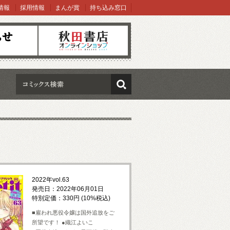
情報
採用情報
まんが賞
持ち込み窓口
オンラインショップ
検索
2022年vol.63
発売日：2022年06月01日
特別定価：330円 (10%税込)
■雇われ悪役令嬢は国外追放をご
所望です！ ●織江よいこ