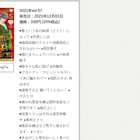
2021年vol.57
発売日：2021年12月01日
価格：330円 (10%税込)
■妻という名の奴隷（どうぐ）に
なって ●貝原しじみ
■偽装結婚のススメ〜溺愛彼氏と
すれちがい〜 ●雨宮榮子
■陽だまりシェアハウス ●小島美
帆子
■陰キャな私に跪け ●武藤啓
■ブロークン・マリッジ 〜モラハ
ラ夫に騙されて〜 ●池田ユキオ, 柊
みずか
■虚無子さん 書いてください！ ●
小久ヒロ
■雇われ悪役令嬢は国外追放をご
所望です！ ●織江よいこ
■没落リリンは今日も後宮攻略
中 ●奥村さとり
■悪役令嬢はモブ男子に推されて
ます。 ●ミサト
■きみのこと毎日おいしく食べた