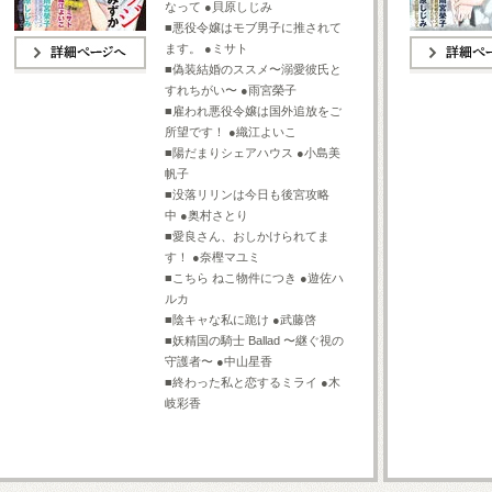
なって ●貝原しじみ
■悪役令嬢はモブ男子に推されて
ます。 ●ミサト
■偽装結婚のススメ〜溺愛彼氏と
詳細ページへ
詳細ページへ
すれちがい〜 ●雨宮榮子
■雇われ悪役令嬢は国外追放をご
所望です！ ●織江よいこ
■陽だまりシェアハウス ●小島美
帆子
■没落リリンは今日も後宮攻略
中 ●奥村さとり
■愛良さん、おしかけられてま
す！ ●奈樫マユミ
■こちら ねこ物件につき ●遊佐ハ
ルカ
■陰キャな私に跪け ●武藤啓
■妖精国の騎士 Ballad 〜継ぐ視の
守護者〜 ●中山星香
■終わった私と恋するミライ ●木
岐彩香