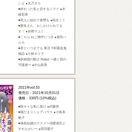
いよ ●天乃タカ
■終わった私と恋するミライ ●木
岐彩香
■死人に紛れて復讐を ●暁生ミミ
■愛良さん、おしかけられてま
す！ ●奈樫マユミ
■こちら ねこ物件につき ●遊佐ハ
ルカ
■君といつまでも 東京下町吸血鬼
物語 ●小林モリヲ
■妖精国の騎士 Ballad 〜継ぐ視の
守護者〜 ●中山星香
2021年vol.55
発売日：2021年10月01日
価格：330円 (10%税込)
■陰キャな私に跪け ●武藤啓
■陽だまりシェアハウス ●小島美
帆子
■偽装結婚のススメ〜溺愛彼氏と
すれちがい〜 ●雨宮榮子