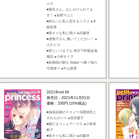
ルカ
■愛良さん、おしかけられてま
す！ ●奈樫マユミ
■終わった私と恋するミライ ●木
岐彩香
■陰キャな私に跪け ●武藤啓
■虚無子さん 書いてください！ ●
小久ヒロ
■君といつまでも 東京下町吸血鬼
物語 ●小林モリヲ
■妖精国の騎士 Ballad 〜継ぐ視の
守護者〜 ●中山星香
2021年vol.56
発売日：2021年11月01日
価格：330円 (10%税込)
■偽装結婚のススメ〜溺愛彼氏と
すれちがい〜 ●雨宮榮子
■陽だまりシェアハウス ●小島美
帆子
■陰キャな私に跪け ●武藤啓