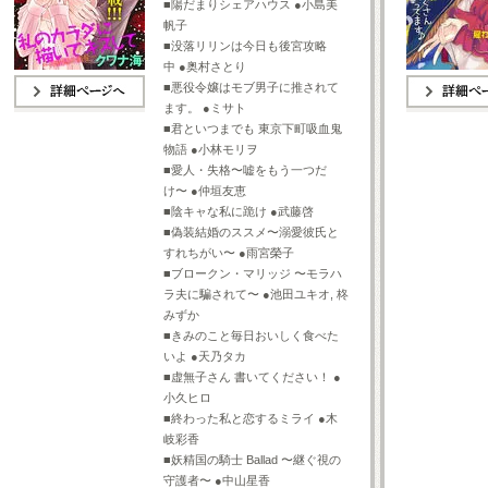
■陽だまりシェアハウス ●小島美
帆子
■没落リリンは今日も後宮攻略
中 ●奥村さとり
■悪役令嬢はモブ男子に推されて
ます。 ●ミサト
詳細ページへ
詳細ページへ
■君といつまでも 東京下町吸血鬼
物語 ●小林モリヲ
■愛人・失格〜嘘をもう一つだ
け〜 ●仲垣友恵
■陰キャな私に跪け ●武藤啓
■偽装結婚のススメ〜溺愛彼氏と
すれちがい〜 ●雨宮榮子
■ブロークン・マリッジ 〜モラハ
ラ夫に騙されて〜 ●池田ユキオ, 柊
みずか
■きみのこと毎日おいしく食べた
いよ ●天乃タカ
■虚無子さん 書いてください！ ●
小久ヒロ
■終わった私と恋するミライ ●木
岐彩香
■妖精国の騎士 Ballad 〜継ぐ視の
守護者〜 ●中山星香