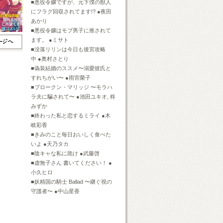
■悪役令嬢ですが、元下僕の獣人
にフラグ回収されてます!? ●夜田
あかり
■悪役令嬢はモブ男子に推されて
ます。 ●ミサト
■没落リリンは今日も後宮攻略
中 ●奥村さとり
■偽装結婚のススメ〜溺愛彼氏と
すれちがい〜 ●雨宮榮子
■ブロークン・マリッジ 〜モラハ
ラ夫に騙されて〜 ●池田ユキオ, 柊
みずか
■終わった私と恋するミライ ●木
岐彩香
■きみのこと毎日おいしく食べた
いよ ●天乃タカ
■陰キャな私に跪け ●武藤啓
■虚無子さん 書いてください！ ●
小久ヒロ
■妖精国の騎士 Ballad 〜継ぐ視の
守護者〜 ●中山星香