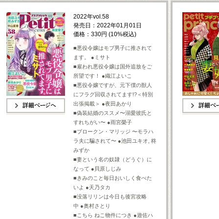
2022年vol.58
発売日：2022年01月01日
価格：330円 (10%税込)
■悪役令嬢はモブ男子に推されて
ます。 ●ミサト
■雇われ悪役令嬢は国外追放をご
所望です！ ●織江よいこ
■悪役令嬢ですが、元下僕の獣人
にフラグ回収されてます!?＜特別
出張掲載＞ ●夜田あかり
■偽装結婚のススメ〜溺愛彼氏と
詳細ページへ
詳細ページへ
すれちがい〜 ●雨宮榮子
■ブロークン・マリッジ 〜モラハ
ラ夫に騙されて〜 ●池田ユキオ, 柊
みずか
■妻という名の奴隷（どうぐ）に
なって ●貝原しじみ
■きみのこと毎日おいしく食べた
いよ ●天乃タカ
■没落リリンは今日も後宮攻略
中 ●奥村さとり
■こちら ねこ物件につき ●遊佐ハ