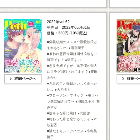
2022年vol.62
発売日：2022年05月01日
価格：330円 (10%税込)
■偽装結婚のススメ〜溺愛彼氏と
すれちがい〜 ●雨宮榮子
■雇われ悪役令嬢は国外追放をご
所望です！ ●織江よいこ
■悪役令嬢ですが、元下僕の獣人
にフラグ回収されてます!? ●夜田
あかり
■きみのこと毎日おいしく食べた
詳細ページへ
詳細ページへ
いよ ●天乃タカ
■ブロークン・マリッジ 〜モラハ
ラ夫に騙されて〜 ●池田ユキオ, 柊
みずか
■陰キャな私に跪け ●武藤啓
■終わった私と恋するミライ ●木
岐彩香
■陽だまりシェアハウス ●小島美
帆子