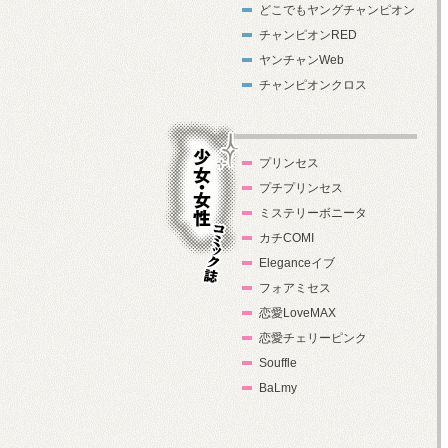
どこでもヤングチャンピオン
チャンピオンRED
ヤンチャンWeb
チャンピオンクロス
プリンセス
プチプリンセス
ミステリーボニータ
カチCOMI
Eleganceイブ
フォアミセス
少女・女性コ
恋愛LoveMAX
ミック誌
恋愛チェリーピンク
Souffle
BaLmy