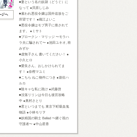
■妻という名の奴隷（どうぐ）に
なって ●貝原しじみ
■雇われ悪役令嬢は国外追放をご
所望です！ ●織江よいこ
■悪役令嬢はモブ男子に推されて
ます。 ●ミサト
■ブロークン・マリッジ 〜モラハ
ラ夫に騙されて〜 ●池田ユキオ, 柊
みずか
■虚無子さん 書いてください！ ●
小久ヒロ
■愛良さん、おしかけられてま
す！ ●奈樫マユミ
■こちら ねこ物件につき ●遊佐ハ
ルカ
■陰キャな私に跪け ●武藤啓
■没落リリンは今日も後宮攻略
中 ●奥村さとり
■君といつまでも 東京下町吸血鬼
物語 ●小林モリヲ
■妖精国の騎士 Ballad 〜継ぐ視の
守護者〜 ●中山星香