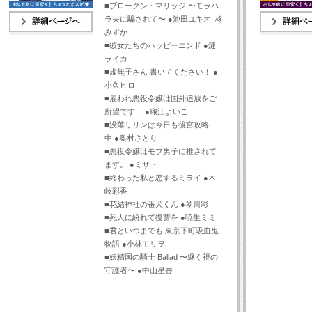
■ブロークン・マリッジ 〜モラハ
ラ夫に騙されて〜 ●池田ユキオ, 柊
みずか
詳細ページへ
詳細ページへ
■彼女たちのハッピーエンド ●漣
ライカ
■虚無子さん 書いてください！ ●
小久ヒロ
■雇われ悪役令嬢は国外追放をご
所望です！ ●織江よいこ
■没落リリンは今日も後宮攻略
中 ●奥村さとり
■悪役令嬢はモブ男子に推されて
ます。 ●ミサト
■終わった私と恋するミライ ●木
岐彩香
■花結神社の番犬くん ●琴川彩
■死人に紛れて復讐を ●暁生ミミ
■君といつまでも 東京下町吸血鬼
物語 ●小林モリヲ
■妖精国の騎士 Ballad 〜継ぐ視の
守護者〜 ●中山星香