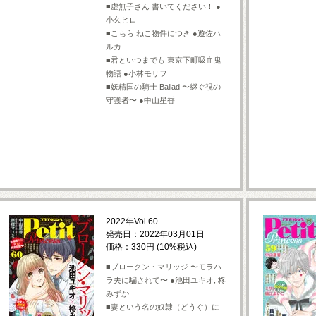
■虚無子さん 書いてください！ ●
小久ヒロ
■こちら ねこ物件につき ●遊佐ハ
ルカ
■君といつまでも 東京下町吸血鬼
物語 ●小林モリヲ
■妖精国の騎士 Ballad 〜継ぐ視の
守護者〜 ●中山星香
2022年Vol.60
発売日：2022年03月01日
価格：330円 (10%税込)
■ブロークン・マリッジ 〜モラハ
ラ夫に騙されて〜 ●池田ユキオ, 柊
みずか
■妻という名の奴隷（どうぐ）に