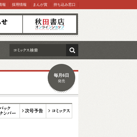
情報
採用情報
まんが賞
持ち込み窓口
オンラインショップ
検索
毎月6日
発売
ックナンバー
次号予告
コミックス