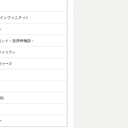
<インフィニティ>
ン
－吉井怜物語－
モンド
クトリアン
ヴァーズ
回)
ー