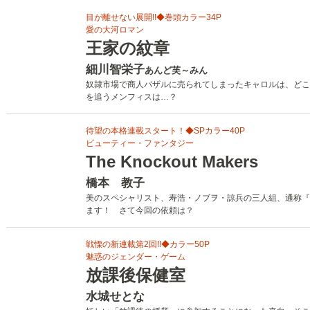
目が離せない展開!!◆巻頭カラー34P
愛の大河ロマン
王家の紋章
細川智栄子
あんど芙～みん
奴隷市場で商人バザルに売られてしまったキャロルは、どこ
を追うメンフィスは…？
待望の本格連載スタート！◆SPカラー40P
ビューティー・ファンタジー
The Knockout Makers
橋本 教子
美のスペシャリスト、寿浩・ノブヲ・諒兵の三人組、通称『
ます！ さて今回の依頼は？
戦慄の新連載第2回!!◆カラー50P
魅惑のジェンダー・ゲーム
放課後保健室
水城せとな