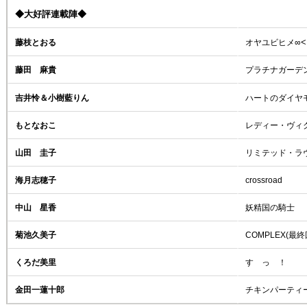
◆大好評連載陣◆
藤枝とおる
オヤユビヒメ∞
藤田 麻貴
プラチナガーデ
吉井怜＆小樹藍りん
ハートのダイヤ
もとなおこ
レディー・ヴィ
山田 圭子
リミテッド・ラ
海月志穂子
crossroad
中山 星香
妖精国の騎士
菊池久美子
COMPLEX(最終
くろだ美里
す っ ！
金田一蓮十郎
チキンパーティ