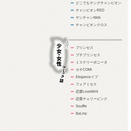
どこでもヤングチャンピオン
チャンピオンRED
ヤンチャンWeb
チャンピオンクロス
プリンセス
プチプリンセス
ミステリーボニータ
カチCOMI
Eleganceイブ
フォアミセス
少女・女性コ
恋愛LoveMAX
ミック誌
恋愛チェリーピンク
Souffle
BaLmy