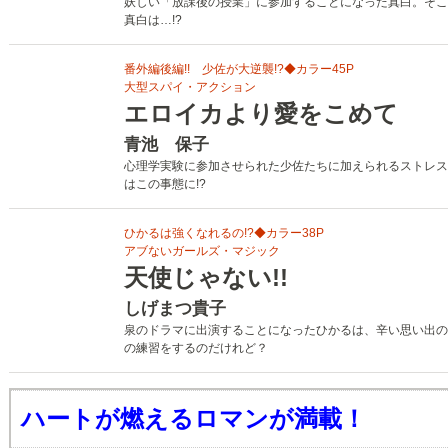
妖しい「放課後の授業」に参加することになった真白。そこ
真白は…!?
番外編後編!! 少佐が大逆襲!?◆カラー45P
大型スパイ・アクション
エロイカより愛をこめて
青池 保子
心理学実験に参加させられた少佐たちに加えられるストレス
はこの事態に!?
ひかるは強くなれるの!?◆カラー38P
アブないガールズ・マジック
天使じゃない!!
しげまつ貴子
泉のドラマに出演することになったひかるは、辛い思い出の
の練習をするのだけれど？
ハートが燃えるロマンが満載！