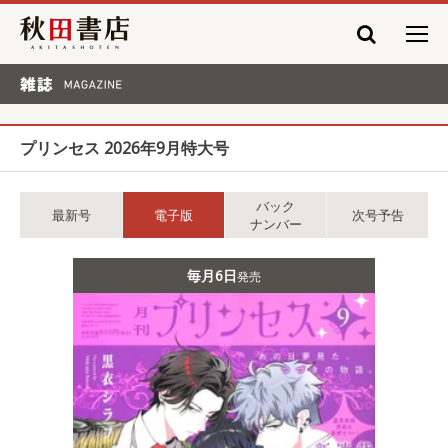
秋田書店
雑誌 MAGAZINE
プリンセス 2026年9月特大号
バック
最新号
電子版
次号予告
ナンバー
毎月6日
発売