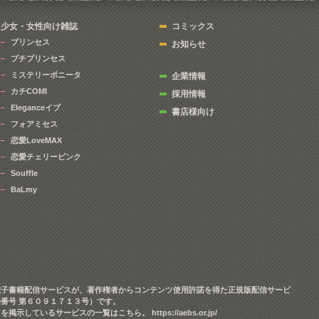
少女・女性向け雑誌
コミックス
プリンセス
お知らせ
プチプリンセス
ミステリーボニータ
企業情報
カチCOMI
採用情報
Eleganceイブ
書店様向け
フォアミセス
恋愛LoveMAX
恋愛チェリーピンク
Souffle
BaLmy
電子書籍配信サービスが、著作権者からコンテンツ使用許諾を得た正規版配信サービ
番号 第６０９１７１３号）です。
クを掲示しているサービスの一覧はこちら。
https://aebs.or.jp/