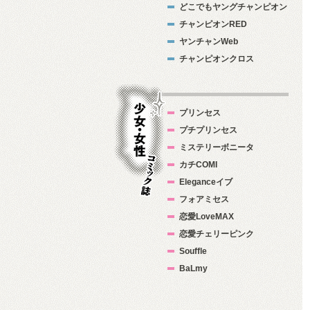
どこでもヤングチャンピオン
チャンピオンRED
ヤンチャンWeb
チャンピオンクロス
プリンセス
プチプリンセス
ミステリーボニータ
カチCOMI
Eleganceイブ
フォアミセス
少女・女性コ
恋愛LoveMAX
ミック誌
恋愛チェリーピンク
Souffle
BaLmy