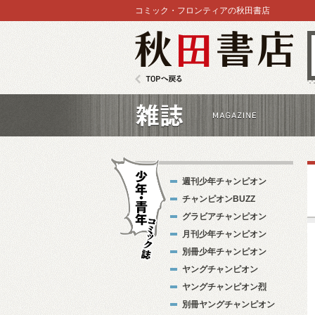
コミック・フロンティアの秋田書店
秋田書店
TOPへ戻る
雑誌
週刊少年チャンピオン
チャンピオンBUZZ
グラビアチャンピオン
月刊少年チャンピオン
別冊少年チャンピオン
少年・青年コ
ヤングチャンピオン
ミック誌
ヤングチャンピオン烈
別冊ヤングチャンピオン