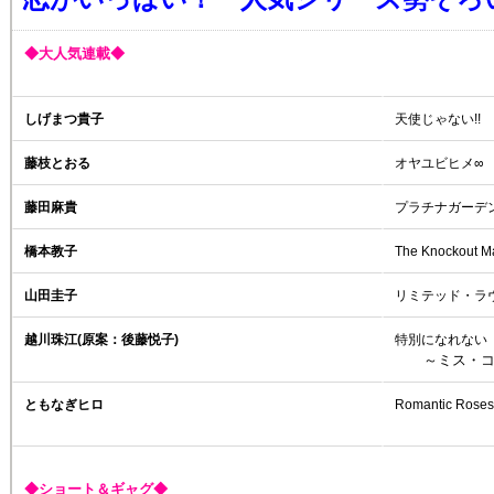
◆大人気連載◆
しげまつ貴子
天使じゃない!!
藤枝とおる
オヤユビヒメ∞
藤田麻貴
プラチナガーデ
橋本教子
The Knockout M
山田圭子
リミテッド・ラ
越川珠江(原案：後藤悦子)
特別になれない
～ミス・コ
ともなぎヒロ
Romantic Roses
◆ショート＆ギャグ◆