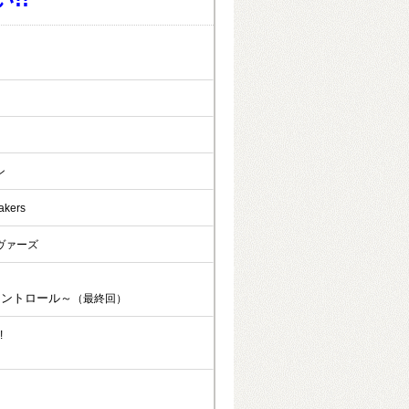
ン
akers
ヴァーズ
ントロール～
（最終回）
!