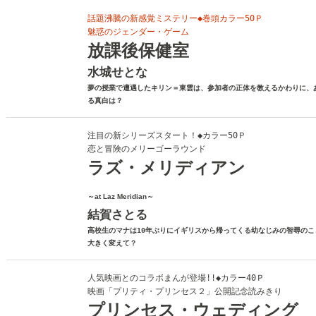
話題沸騰の新感覚ミステリー◆巻頭カラー50Ｐ
魅惑のジェンダー・ゲーム
放課後保健室
水城せとな
夢の授業で遭遇したキリン＝東雲は、参加者の正体を教えるかわりに、
る真白は？
注目の新シリーズスタート！◆カラー50Ｐ
恋と冒険のメリーゴーラウンド
ラズ・メリディアン
～at Laz Meridian～
結賀さとる
高校生のマナは10年ぶりにイギリスから帰ってくる幼なじみの智尋の
大きく変えて？
人気映画とのコラボまんが登場!!◆カラー40Ｐ
映画「プリティ・プリンセス２」公開記念読みきり
プリンセス・ウェディング