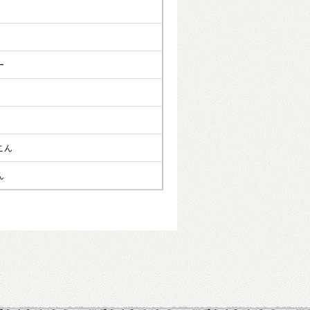
ー
ぽこん
ん