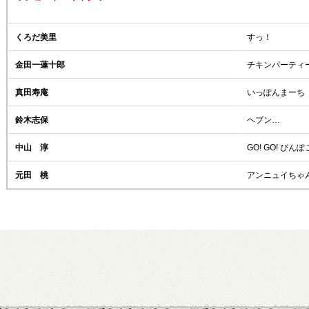
くろだ美里
すっ！
金田一蓮十郎
チキンパーティ
真田寿庵
いっぽんまーち
鈴木志保
ヘブン…
中山 淳
GO! GO! ぴん
元田 桃
アンニュイちゃ