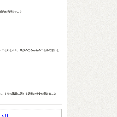
婚約を発表され…？
・エセルとベル。幼少のころからのエセルの思いと
れ、ＥＵの議員に関する調査の指令を受けること
!!