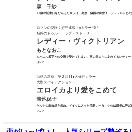
森 千紗
21歳の誕生日をむかえたサラは、突然、隣国の御曹子・ジェラルドとの
ロマンの花咲く好評連載！◆カラー40Ｐ
魅惑のトゥルー・ラブ・ストーリー
レディー・ヴィクトリアン
もとなおこ
ミハエル殿下との交際を受けてしまい、事の重大さにあわてるレディー
は…？
白熱の新章、第２回!!◆大好評カラー
大型スパイアクション
エロイカより愛をこめて
青池保子
ケルトの装飾品を求め、ドイツに入った伯爵。一方、少佐は部長に呼ば
に…？
恋がいっぱい！ 人気シリーズ勢ぞろい