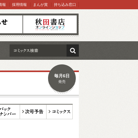
情報
採用情報
まんが賞
持ち込み窓口
オンラインショップ
検索
毎月6日
発売
ックナンバー
次号予告
コミックス